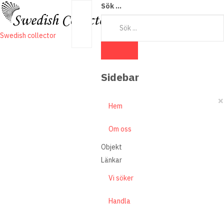
Sök ...
Swedish collector
Sidebar
×
Hem
Om oss
Objekt
Länkar
Vi söker
Handla