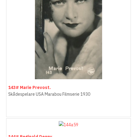
143# Marie Prevost.
Skådespelare USA Marabou Filmserie 1930
144# Reginald Denny.