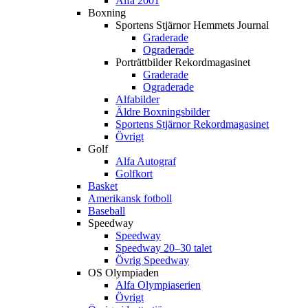
Alfa 2001
Boxning
Sportens Stjärnor Hemmets Journal
Graderade
Ograderade
Porträttbilder Rekordmagasinet
Graderade
Ograderade
Alfabilder
Äldre Boxningsbilder
Sportens Stjärnor Rekordmagasinet
Övrigt
Golf
Alfa Autograf
Golfkort
Basket
Amerikansk fotboll
Baseball
Speedway
Speedway
Speedway 20–30 talet
Övrig Speedway
OS Olympiaden
Alfa Olympiaserien
Övrigt