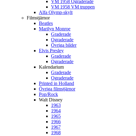
VM 1958 Ograderade
VM 1958 VM truppen
Alfa Olymp-skylt
Filmstjärnor
Beatles
Marilyn Monroe
Graderade
Ograderade
Övriga bilder
Elvis Presley
Graderade
Ograderade
Kalendarium
Graderade
Ograderade
Printed in Holland
Övriga filmstjärnor
Pop/Rock
Walt Disney
1963
1964
1965
1966
1967
1968