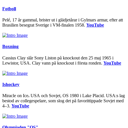
Fotboll
Pelé, 17 år gammal, brister ut i glädjetårar i Gylmars armar, efter att
Brasilien besegrat Sverige i VM-finalen 1958.
YouTube
Boxning
Cassius Clay slår Sony Liston på knockout den 25 maj 1965 i
Lewistor, USA. Clay vann på knockout i första ronden.
YouTube
Ishockey
Miracle on Ice
.
USA och Sovjet, OS 1980 i Lake Placid. USA:s lag
bestod av collegespelare, som slog det på favorittippade Sovjet med
4–3.
YouTube
Olympiaden "OS"