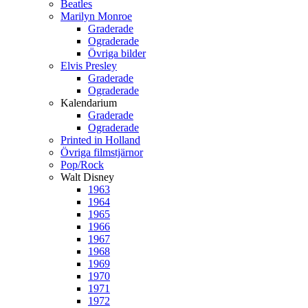
Beatles
Marilyn Monroe
Graderade
Ograderade
Övriga bilder
Elvis Presley
Graderade
Ograderade
Kalendarium
Graderade
Ograderade
Printed in Holland
Övriga filmstjärnor
Pop/Rock
Walt Disney
1963
1964
1965
1966
1967
1968
1969
1970
1971
1972