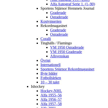
Alfa Autograf Serie 1. (1–90)
Sportens Stjärnor Hemmets Journal
Graderade
Ograderade
Kostymserien
Rekordmagasinet
Graderade
Ograderade
Coralli
Tinghälls / Flamingo
VM 1950 Ograderade
VM 1950 Graderade
Allsvenskan
Övrigt
Internationell
Sportens Stjärnor Rekordmagasinet
Byte bilder
Fotbollsleken
10 – 30 talet
Ishockey
Hockey-NHL
Alfa 1955–56
Alfa 1956–57
Alfa 1957–58