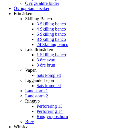
Övriga äldre bilder
Övriga Samlarsaker
Frimärken
Skilling Banco
3 Skilling banco
4 Skilling banco
6 Skilling banco
8 Skilling banco
24 Skilling banco
Lokalfrimärken
1 Skilling banco
3 öre svart
3 öre brun
Vapen
Sats komplett
Liggande Lejon
Sats komplett
Landstorm 1
Landstorm 2
Ringtyp
Perforering 13
Perforering 14
Ringtyp posthorn
Brev
Whisky