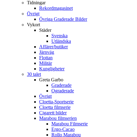
Tidningar
Rekordmagasinet
Övrigt
Övriga Graderade Bilder
Vykort
Städer
Svenska
Utländska
Affärer/butiker
Järnväg
Flottan
Militär
Kungligheter
30 talet
Greta Garbo
Graderade
Ograderade
Övrigt
Cloetta-Sportserie
Cloetta filmserie
Cigarett bilder
Marabou filmserien
Marabou Filmserie
Ergo-Cacao
Rollo Marabou