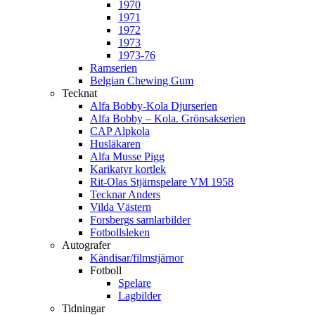
1970
1971
1972
1973
1973-76
Ramserien
Belgian Chewing Gum
Tecknat
Alfa Bobby-Kola Djurserien
Alfa Bobby – Kola. Grönsakserien
CAP Alpkola
Husläkaren
Alfa Musse Pigg
Karikatyr kortlek
Rit-Olas Stjärnspelare VM 1958
Tecknar Anders
Vilda Västern
Forsbergs samlarbilder
Fotbollsleken
Autografer
Kändisar/filmstjärnor
Fotboll
Spelare
Lagbilder
Tidningar