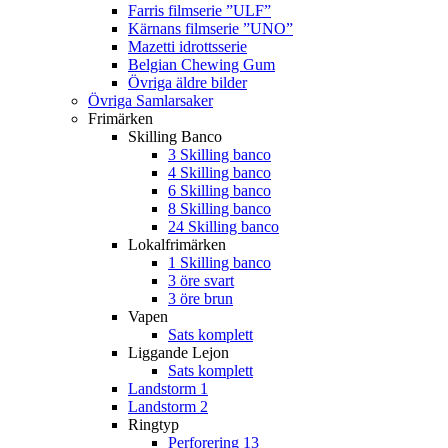
Farris filmserie ”ULF”
Kärnans filmserie ”UNO”
Mazetti idrottsserie
Belgian Chewing Gum
Övriga äldre bilder
Övriga Samlarsaker
Frimärken
Skilling Banco
3 Skilling banco
4 Skilling banco
6 Skilling banco
8 Skilling banco
24 Skilling banco
Lokalfrimärken
1 Skilling banco
3 öre svart
3 öre brun
Vapen
Sats komplett
Liggande Lejon
Sats komplett
Landstorm 1
Landstorm 2
Ringtyp
Perforering 13