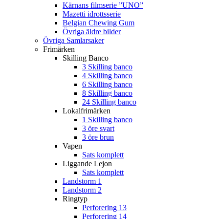
Kärnans filmserie ”UNO”
Mazetti idrottsserie
Belgian Chewing Gum
Övriga äldre bilder
Övriga Samlarsaker
Frimärken
Skilling Banco
3 Skilling banco
4 Skilling banco
6 Skilling banco
8 Skilling banco
24 Skilling banco
Lokalfrimärken
1 Skilling banco
3 öre svart
3 öre brun
Vapen
Sats komplett
Liggande Lejon
Sats komplett
Landstorm 1
Landstorm 2
Ringtyp
Perforering 13
Perforering 14