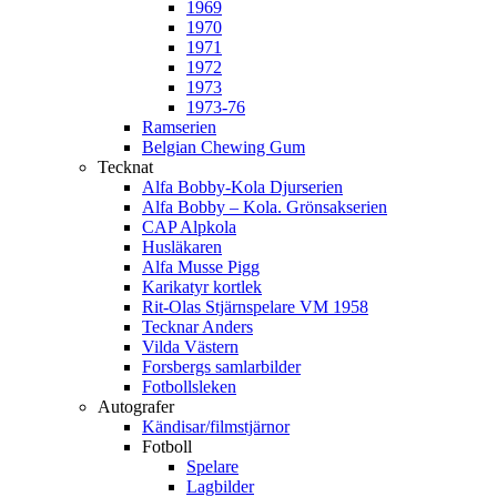
1969
1970
1971
1972
1973
1973-76
Ramserien
Belgian Chewing Gum
Tecknat
Alfa Bobby-Kola Djurserien
Alfa Bobby – Kola. Grönsakserien
CAP Alpkola
Husläkaren
Alfa Musse Pigg
Karikatyr kortlek
Rit-Olas Stjärnspelare VM 1958
Tecknar Anders
Vilda Västern
Forsbergs samlarbilder
Fotbollsleken
Autografer
Kändisar/filmstjärnor
Fotboll
Spelare
Lagbilder