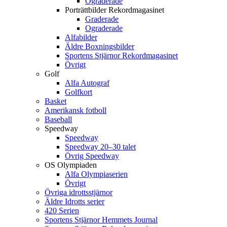
Ograderade
Porträttbilder Rekordmagasinet
Graderade
Ograderade
Alfabilder
Äldre Boxningsbilder
Sportens Stjärnor Rekordmagasinet
Övrigt
Golf
Alfa Autograf
Golfkort
Basket
Amerikansk fotboll
Baseball
Speedway
Speedway
Speedway 20–30 talet
Övrig Speedway
OS Olympiaden
Alfa Olympiaserien
Övrigt
Övriga idrottsstjärnor
Äldre Idrotts serier
420 Serien
Sportens Stjärnor Hemmets Journal