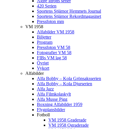
Äldre Idrotts serier
420 Serien
Sportens Stjärnor Hemmets Journal
Sportens Stjärnor Rekordmagasinet
Pressfoton mm
VM 1958
Alfabilder VM 1958
Biljetter
Program
Pressfoton VM 58
Fotografier VM 58
FIBs VM lag 58
Övrigt
Vykort
Alfabilder
Alfa Bobby – Kola Grönsaksserien
Alfa Bobby – Kola Djurserien
Alfa Jazz
Alfa Filmkolaskylt
Alfa Musse Pigg
Boxning Alfabilder 1959
Flygplansbilder
Fotboll
VM 1958 Graderade
VM 1958 Ograderade