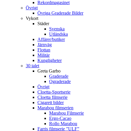
Rekordmagasinet
Övrigt
Övriga Graderade Bilder
Vykort
Städer
Svenska
Utländska
Affärer/butiker
Järnväg
Flottan
Militär
Kungligheter
30 talet
Greta Garbo
Graderade
Ograderade
Övrigt
Cloetta-Sportserie
Cloetta filmserie
Cigarett bilder
Marabou filmserien
Marabou Filmserie
Ergo-Cacao
Rollo Marabou
Farris filmserie ”ULF”