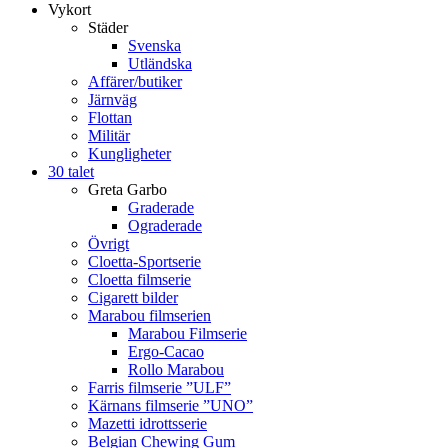
Vykort
Städer
Svenska
Utländska
Affärer/butiker
Järnväg
Flottan
Militär
Kungligheter
30 talet
Greta Garbo
Graderade
Ograderade
Övrigt
Cloetta-Sportserie
Cloetta filmserie
Cigarett bilder
Marabou filmserien
Marabou Filmserie
Ergo-Cacao
Rollo Marabou
Farris filmserie ”ULF”
Kärnans filmserie ”UNO”
Mazetti idrottsserie
Belgian Chewing Gum