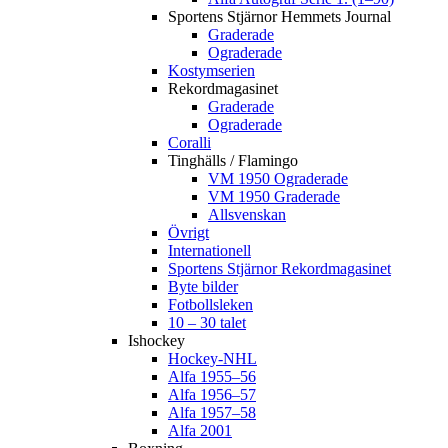
Sportens Stjärnor Hemmets Journal
Graderade
Ograderade
Kostymserien
Rekordmagasinet
Graderade
Ograderade
Coralli
Tinghälls / Flamingo
VM 1950 Ograderade
VM 1950 Graderade
Allsvenskan
Övrigt
Internationell
Sportens Stjärnor Rekordmagasinet
Byte bilder
Fotbollsleken
10 – 30 talet
Ishockey
Hockey-NHL
Alfa 1955–56
Alfa 1956–57
Alfa 1957–58
Alfa 2001