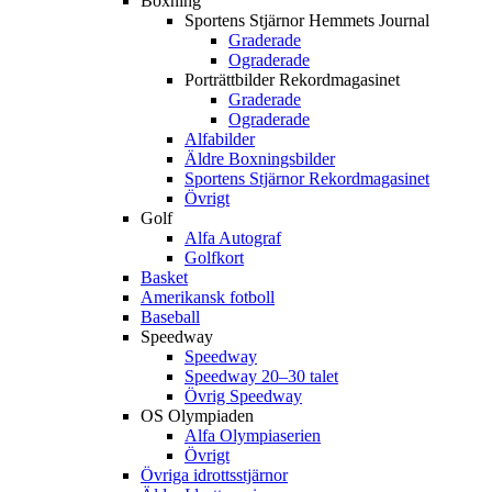
Boxning
Sportens Stjärnor Hemmets Journal
Graderade
Ograderade
Porträttbilder Rekordmagasinet
Graderade
Ograderade
Alfabilder
Äldre Boxningsbilder
Sportens Stjärnor Rekordmagasinet
Övrigt
Golf
Alfa Autograf
Golfkort
Basket
Amerikansk fotboll
Baseball
Speedway
Speedway
Speedway 20–30 talet
Övrig Speedway
OS Olympiaden
Alfa Olympiaserien
Övrigt
Övriga idrottsstjärnor