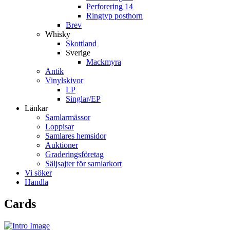
Perforering 14
Ringtyp posthorn
Brev
Whisky
Skottland
Sverige
Mackmyra
Antik
Vinylskivor
LP
Singlar/EP
Länkar
Samlarmässor
Loppisar
Samlares hemsidor
Auktioner
Graderingsföretag
Säljsajter för samlarkort
Vi söker
Handla
Cards