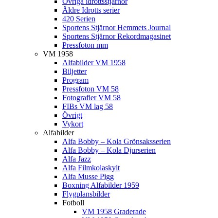
Övriga idrottsstjärnor
Äldre Idrotts serier
420 Serien
Sportens Stjärnor Hemmets Journal
Sportens Stjärnor Rekordmagasinet
Pressfoton mm
VM 1958
Alfabilder VM 1958
Biljetter
Program
Pressfoton VM 58
Fotografier VM 58
FIBs VM lag 58
Övrigt
Vykort
Alfabilder
Alfa Bobby – Kola Grönsaksserien
Alfa Bobby – Kola Djurserien
Alfa Jazz
Alfa Filmkolaskylt
Alfa Musse Pigg
Boxning Alfabilder 1959
Flygplansbilder
Fotboll
VM 1958 Graderade