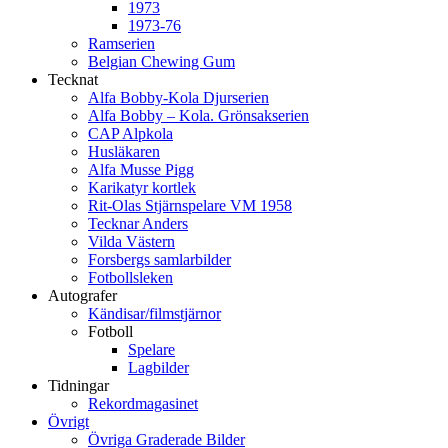
1973
1973-76
Ramserien
Belgian Chewing Gum
Tecknat
Alfa Bobby-Kola Djurserien
Alfa Bobby – Kola. Grönsakserien
CAP Alpkola
Husläkaren
Alfa Musse Pigg
Karikatyr kortlek
Rit-Olas Stjärnspelare VM 1958
Tecknar Anders
Vilda Västern
Forsbergs samlarbilder
Fotbollsleken
Autografer
Kändisar/filmstjärnor
Fotboll
Spelare
Lagbilder
Tidningar
Rekordmagasinet
Övrigt
Övriga Graderade Bilder