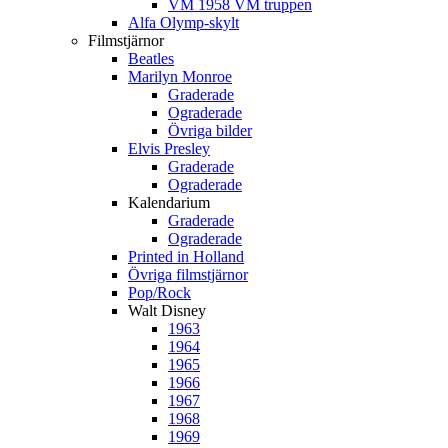
VM 1958 VM truppen
Alfa Olymp-skylt
Filmstjärnor
Beatles
Marilyn Monroe
Graderade
Ograderade
Övriga bilder
Elvis Presley
Graderade
Ograderade
Kalendarium
Graderade
Ograderade
Printed in Holland
Övriga filmstjärnor
Pop/Rock
Walt Disney
1963
1964
1965
1966
1967
1968
1969