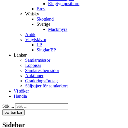
Ringtyp posthorn
Brev
Whisky
Skottland
Sverige
Mackmyra
Antik
Vinylskivor
LP
Singlar/EP
Länkar
Samlarmässor
Loppisar
Samlares hemsidor
Auktioner
Graderingsföretag
Säljsajter för samlarkort
Vi söker
Handla
Sök ...
bar
bar
bar
Sidebar