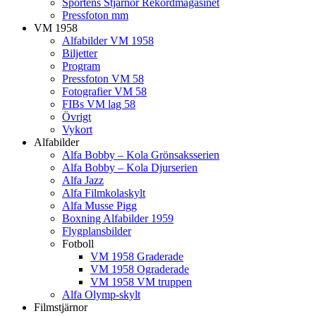
Sportens Stjärnor Rekordmagasinet
Pressfoton mm
VM 1958
Alfabilder VM 1958
Biljetter
Program
Pressfoton VM 58
Fotografier VM 58
FIBs VM lag 58
Övrigt
Vykort
Alfabilder
Alfa Bobby – Kola Grönsaksserien
Alfa Bobby – Kola Djurserien
Alfa Jazz
Alfa Filmkolaskylt
Alfa Musse Pigg
Boxning Alfabilder 1959
Flygplansbilder
Fotboll
VM 1958 Graderade
VM 1958 Ograderade
VM 1958 VM truppen
Alfa Olymp-skylt
Filmstjärnor