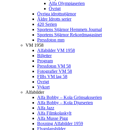
Alfa Olympiaserien
Övrigt
Övriga idrottsstjärnor
Äldre Idrotts serier
420 Serien
Sportens Stjärnor Hemmets Journal
Sportens Stjärnor Rekordmagasinet
Pressfoton mm
VM 1958
Alfabilder VM 1958
Biljetter
Program
Pressfoton VM 58
Fotografier VM 58
FIBs VM lag 58
Övrigt
Vykort
Alfabilder
Alfa Bobby – Kola Grönsaksserien
Alfa Bobby – Kola Djurserien
Alfa Jazz
Alfa Filmkolaskylt
Alfa Musse Pigg
Boxning Alfabilder 1959
Flygplansbilder