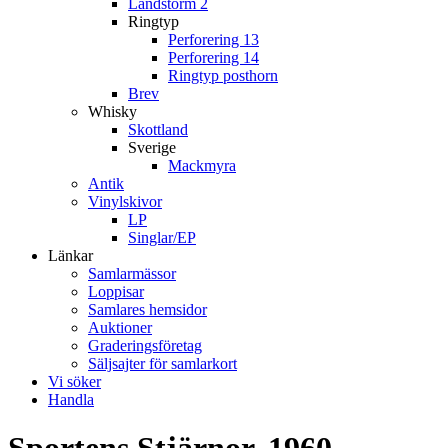
Landstorm 2
Ringtyp
Perforering 13
Perforering 14
Ringtyp posthorn
Brev
Whisky
Skottland
Sverige
Mackmyra
Antik
Vinylskivor
LP
Singlar/EP
Länkar
Samlarmässor
Loppisar
Samlares hemsidor
Auktioner
Graderingsföretag
Säljsajter för samlarkort
Vi söker
Handla