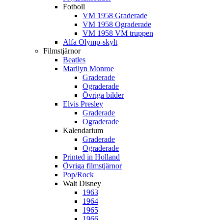
Fotboll
VM 1958 Graderade
VM 1958 Ograderade
VM 1958 VM truppen
Alfa Olymp-skylt
Filmstjärnor
Beatles
Marilyn Monroe
Graderade
Ograderade
Övriga bilder
Elvis Presley
Graderade
Ograderade
Kalendarium
Graderade
Ograderade
Printed in Holland
Övriga filmstjärnor
Pop/Rock
Walt Disney
1963
1964
1965
1966