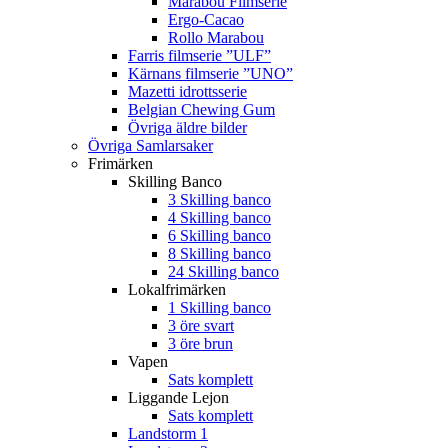
Marabou Filmserie
Ergo-Cacao
Rollo Marabou
Farris filmserie ”ULF”
Kärnans filmserie ”UNO”
Mazetti idrottsserie
Belgian Chewing Gum
Övriga äldre bilder
Övriga Samlarsaker
Frimärken
Skilling Banco
3 Skilling banco
4 Skilling banco
6 Skilling banco
8 Skilling banco
24 Skilling banco
Lokalfrimärken
1 Skilling banco
3 öre svart
3 öre brun
Vapen
Sats komplett
Liggande Lejon
Sats komplett
Landstorm 1