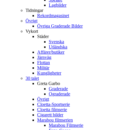
Lagbilder
Tidningar
Rekordmagasinet
Övrigt
Övriga Graderade Bilder
Vykort
Städer
Svenska
Utländska
Affärer/butiker
Järnväg
Flottan
Militär
Kungligheter
30 talet
Greta Garbo
Graderade
Ograderade
Övrigt
Cloetta-Sportserie
Cloetta filmserie
Cigarett bilder
Marabou filmserien
Marabou Filmserie