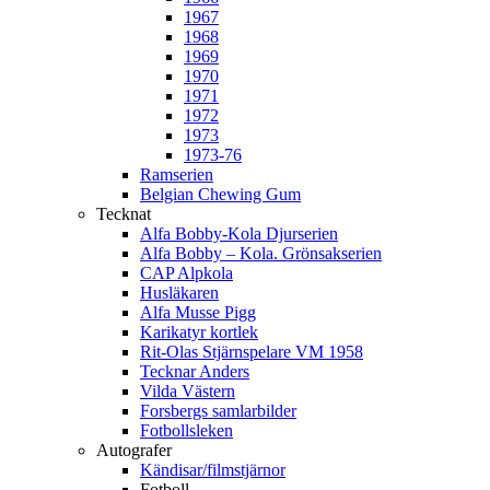
1967
1968
1969
1970
1971
1972
1973
1973-76
Ramserien
Belgian Chewing Gum
Tecknat
Alfa Bobby-Kola Djurserien
Alfa Bobby – Kola. Grönsakserien
CAP Alpkola
Husläkaren
Alfa Musse Pigg
Karikatyr kortlek
Rit-Olas Stjärnspelare VM 1958
Tecknar Anders
Vilda Västern
Forsbergs samlarbilder
Fotbollsleken
Autografer
Kändisar/filmstjärnor
Fotboll