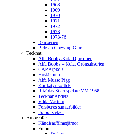
1968
1969
1970
1971
1972
1973
1973-76
Ramserien
Belgian Chewing Gum
Tecknat
Alfa Bobby-Kola Djurserien
Alfa Bobby – Kola. Grönsakserien
CAP Alpkola
Husläkaren
Alfa Musse Pigg
Karikatyr kortlek
Rit-Olas Stjärnspelare VM 1958
Tecknar Anders
Vilda Västern
Forsbergs samlarbilder
Fotbollsleken
Autografer
Kändisar/filmstjärnor
Fotboll
Spelare