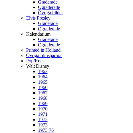
Graderade
Ograderade
Övriga bilder
Elvis Presley
Graderade
Ograderade
Kalendarium
Graderade
Ograderade
Printed in Holland
Övriga filmstjärnor
Pop/Rock
Walt Disney
1963
1964
1965
1966
1967
1968
1969
1970
1971
1972
1973
1973-76