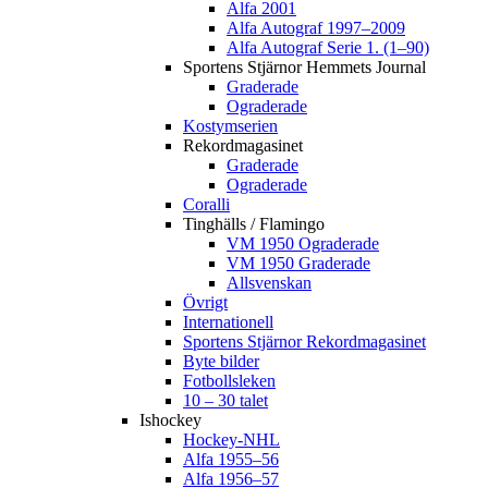
Alfa 2001
Alfa Autograf 1997–2009
Alfa Autograf Serie 1. (1–90)
Sportens Stjärnor Hemmets Journal
Graderade
Ograderade
Kostymserien
Rekordmagasinet
Graderade
Ograderade
Coralli
Tinghälls / Flamingo
VM 1950 Ograderade
VM 1950 Graderade
Allsvenskan
Övrigt
Internationell
Sportens Stjärnor Rekordmagasinet
Byte bilder
Fotbollsleken
10 – 30 talet
Ishockey
Hockey-NHL
Alfa 1955–56
Alfa 1956–57