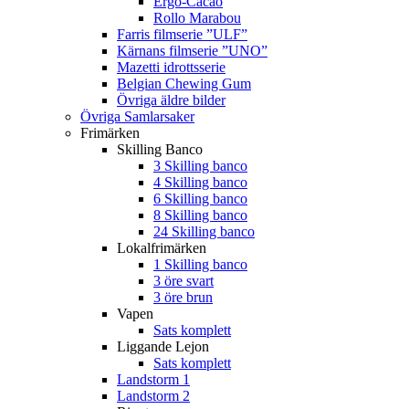
Ergo-Cacao
Rollo Marabou
Farris filmserie ”ULF”
Kärnans filmserie ”UNO”
Mazetti idrottsserie
Belgian Chewing Gum
Övriga äldre bilder
Övriga Samlarsaker
Frimärken
Skilling Banco
3 Skilling banco
4 Skilling banco
6 Skilling banco
8 Skilling banco
24 Skilling banco
Lokalfrimärken
1 Skilling banco
3 öre svart
3 öre brun
Vapen
Sats komplett
Liggande Lejon
Sats komplett
Landstorm 1
Landstorm 2