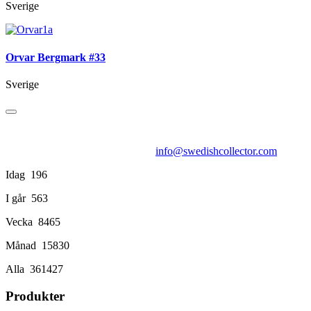
Sverige
Orvar Bergmark #33
Sverige
info@swedishcollector.com
Idag
196
I går
563
Vecka
8465
Månad
15830
Alla
361427
Produkter