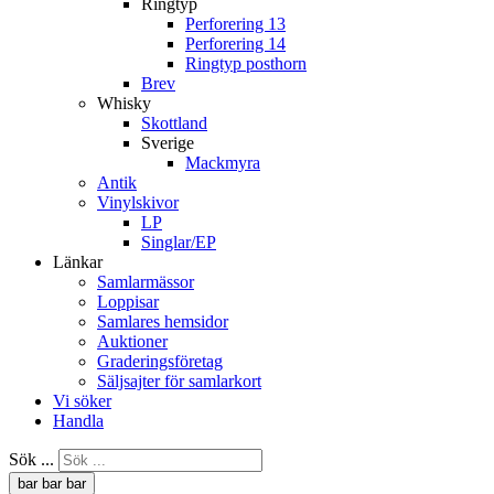
Ringtyp
Perforering 13
Perforering 14
Ringtyp posthorn
Brev
Whisky
Skottland
Sverige
Mackmyra
Antik
Vinylskivor
LP
Singlar/EP
Länkar
Samlarmässor
Loppisar
Samlares hemsidor
Auktioner
Graderingsföretag
Säljsajter för samlarkort
Vi söker
Handla
Sök ...
bar
bar
bar