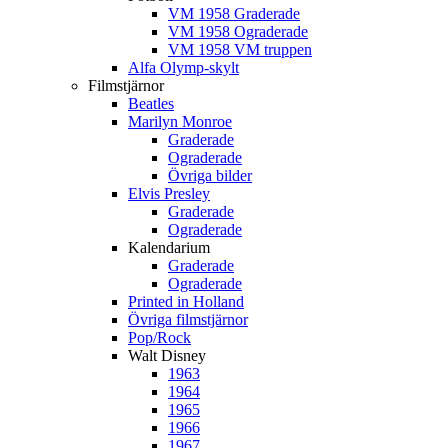
VM 1958 Graderade
VM 1958 Ograderade
VM 1958 VM truppen
Alfa Olymp-skylt
Filmstjärnor
Beatles
Marilyn Monroe
Graderade
Ograderade
Övriga bilder
Elvis Presley
Graderade
Ograderade
Kalendarium
Graderade
Ograderade
Printed in Holland
Övriga filmstjärnor
Pop/Rock
Walt Disney
1963
1964
1965
1966
1967