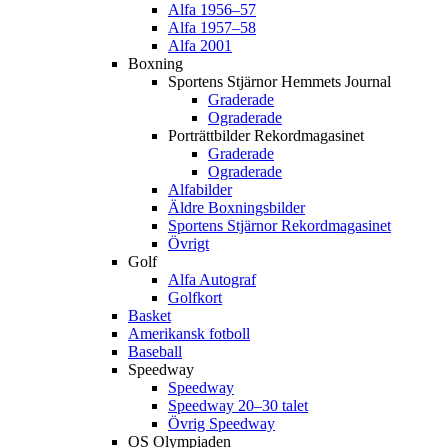
Alfa 1956–57
Alfa 1957–58
Alfa 2001
Boxning
Sportens Stjärnor Hemmets Journal
Graderade
Ograderade
Porträttbilder Rekordmagasinet
Graderade
Ograderade
Alfabilder
Äldre Boxningsbilder
Sportens Stjärnor Rekordmagasinet
Övrigt
Golf
Alfa Autograf
Golfkort
Basket
Amerikansk fotboll
Baseball
Speedway
Speedway
Speedway 20–30 talet
Övrig Speedway
OS Olympiaden