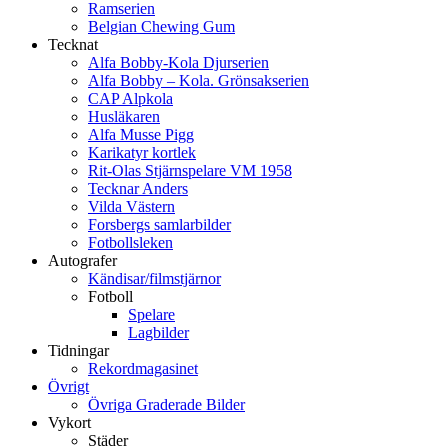
Ramserien
Belgian Chewing Gum
Tecknat
Alfa Bobby-Kola Djurserien
Alfa Bobby – Kola. Grönsakserien
CAP Alpkola
Husläkaren
Alfa Musse Pigg
Karikatyr kortlek
Rit-Olas Stjärnspelare VM 1958
Tecknar Anders
Vilda Västern
Forsbergs samlarbilder
Fotbollsleken
Autografer
Kändisar/filmstjärnor
Fotboll
Spelare
Lagbilder
Tidningar
Rekordmagasinet
Övrigt
Övriga Graderade Bilder
Vykort
Städer