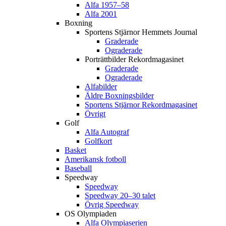
Alfa 1957–58
Alfa 2001
Boxning
Sportens Stjärnor Hemmets Journal
Graderade
Ograderade
Porträttbilder Rekordmagasinet
Graderade
Ograderade
Alfabilder
Äldre Boxningsbilder
Sportens Stjärnor Rekordmagasinet
Övrigt
Golf
Alfa Autograf
Golfkort
Basket
Amerikansk fotboll
Baseball
Speedway
Speedway
Speedway 20–30 talet
Övrig Speedway
OS Olympiaden
Alfa Olympiaserien