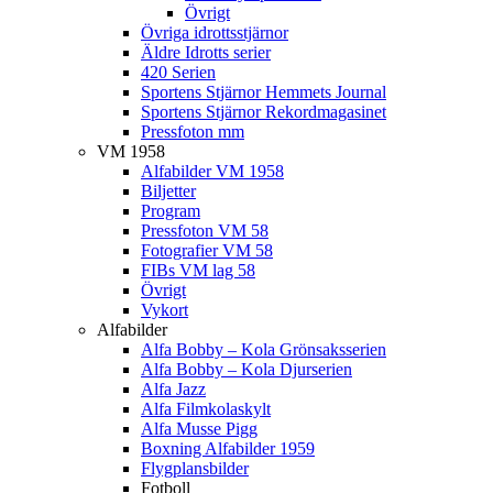
Övrigt
Övriga idrottsstjärnor
Äldre Idrotts serier
420 Serien
Sportens Stjärnor Hemmets Journal
Sportens Stjärnor Rekordmagasinet
Pressfoton mm
VM 1958
Alfabilder VM 1958
Biljetter
Program
Pressfoton VM 58
Fotografier VM 58
FIBs VM lag 58
Övrigt
Vykort
Alfabilder
Alfa Bobby – Kola Grönsaksserien
Alfa Bobby – Kola Djurserien
Alfa Jazz
Alfa Filmkolaskylt
Alfa Musse Pigg
Boxning Alfabilder 1959
Flygplansbilder
Fotboll