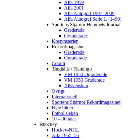
Alfa 1959
Alfa 2001
Alfa Autograf 1997–2009
Alfa Autograf Serie 1. (1–90)
Sportens Stjärnor Hemmets Journal
Graderade
Ograderade
Kostymserien
Rekordmagasinet
Graderade
Ograderade
Coralli
Tinghälls / Flamingo
VM 1950 Ograderade
VM 1950 Graderade
Allsvenskan
Övrigt
Internationell
Sportens Stjärnor Rekordmagasinet
Byte bilder
Fotbollsleken
10 – 30 talet
Ishockey
Hockey-NHL
Alfa 1955–56