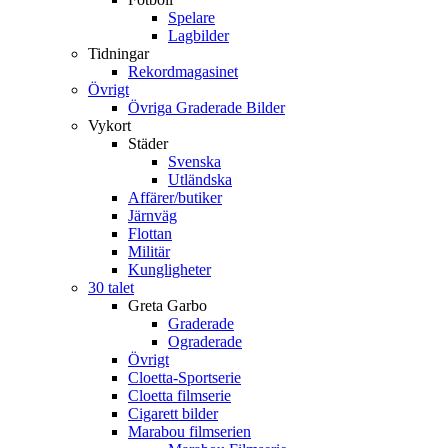
Spelare
Lagbilder
Tidningar
Rekordmagasinet
Övrigt
Övriga Graderade Bilder
Vykort
Städer
Svenska
Utländska
Affärer/butiker
Järnväg
Flottan
Militär
Kungligheter
30 talet
Greta Garbo
Graderade
Ograderade
Övrigt
Cloetta-Sportserie
Cloetta filmserie
Cigarett bilder
Marabou filmserien