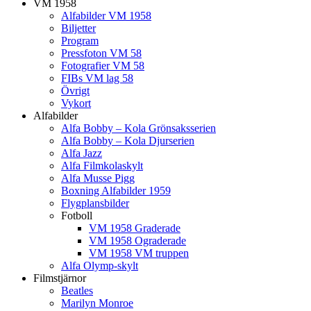
VM 1958
Alfabilder VM 1958
Biljetter
Program
Pressfoton VM 58
Fotografier VM 58
FIBs VM lag 58
Övrigt
Vykort
Alfabilder
Alfa Bobby – Kola Grönsaksserien
Alfa Bobby – Kola Djurserien
Alfa Jazz
Alfa Filmkolaskylt
Alfa Musse Pigg
Boxning Alfabilder 1959
Flygplansbilder
Fotboll
VM 1958 Graderade
VM 1958 Ograderade
VM 1958 VM truppen
Alfa Olymp-skylt
Filmstjärnor
Beatles
Marilyn Monroe