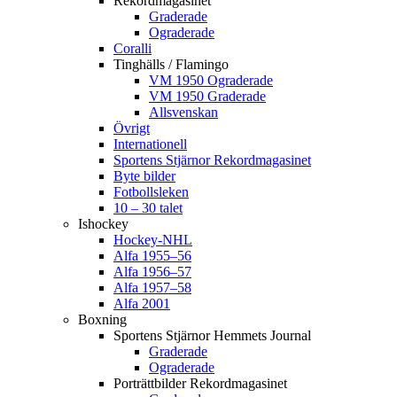
Rekordmagasinet
Graderade
Ograderade
Coralli
Tinghälls / Flamingo
VM 1950 Ograderade
VM 1950 Graderade
Allsvenskan
Övrigt
Internationell
Sportens Stjärnor Rekordmagasinet
Byte bilder
Fotbollsleken
10 – 30 talet
Ishockey
Hockey-NHL
Alfa 1955–56
Alfa 1956–57
Alfa 1957–58
Alfa 2001
Boxning
Sportens Stjärnor Hemmets Journal
Graderade
Ograderade
Porträttbilder Rekordmagasinet