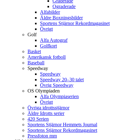
Graderade
Ograderade
Alfabilder
Äldre Boxningsbilder
Sportens Stjärnor Rekordmagasinet
Övrigt
Golf
Alfa Autograf
Golfkort
Basket
Amerikansk fotboll
Baseball
Speedway
Speedway
Speedway 20–30 talet
Övrig Speedway
OS Olympiaden
Alfa Olympiaserien
Övrigt
Övriga idrottsstjärnor
Äldre Idrotts serier
420 Serien
Sportens Stjärnor Hemmets Journal
Sportens Stjärnor Rekordmagasinet
Pressfoton mm