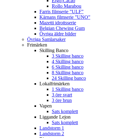
Ergo-Cacao
Rollo Marabou
Farris filmserie ”ULF”
Kärnans filmserie ”UNO”
Mazetti idrottsserie
Belgian Chewing Gum
Övriga äldre bilder
Övriga Samlarsaker
Frimärken
Skilling Banco
3 Skilling banco
4 Skilling banco
6 Skilling banco
8 Skilling banco
24 Skilling banco
Lokalfrimärken
1 Skilling banco
3 öre svart
3 öre brun
Vapen
Sats komplett
Liggande Lejon
Sats komplett
Landstorm 1
Landstorm 2