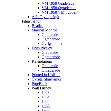
VM 1958 Graderade
VM 1958 Ograderade
VM 1958 VM truppen
Alfa Olymp-skylt
Filmstjärnor
Beatles
Marilyn Monroe
Graderade
Ograderade
Övriga bilder
Elvis Presley
Graderade
Ograderade
Kalendarium
Graderade
Ograderade
Printed in Holland
Övriga filmstjärnor
Pop/Rock
Walt Disney
1963
1964
1965
1966
1967