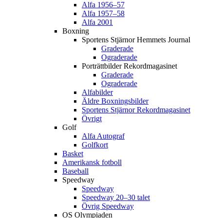
Alfa 1956–57
Alfa 1957–58
Alfa 2001
Boxning
Sportens Stjärnor Hemmets Journal
Graderade
Ograderade
Porträttbilder Rekordmagasinet
Graderade
Ograderade
Alfabilder
Äldre Boxningsbilder
Sportens Stjärnor Rekordmagasinet
Övrigt
Golf
Alfa Autograf
Golfkort
Basket
Amerikansk fotboll
Baseball
Speedway
Speedway
Speedway 20–30 talet
Övrig Speedway
OS Olympiaden