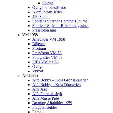
Övrigt
Övriga idrottsstjärnor
Äldre Idrotts serier
420 Serien
Sportens Stjärnor Hemmets Journal
Sportens Stjärnor Rekordmagasinet
Pressfoton mm
VM 1958
Alfabilder VM 1958
Biljetter
Program
Pressfoton VM 58
Fotografier VM 58
FIBs VM lag 58
Övrigt
Vykort
Alfabilder
Alfa Bobby – Kola Grönsaksserien
Alfa Bobby – Kola Djurserien
Alfa Jazz
Alfa Filmkolaskylt
Alfa Musse Pigg
Boxning Alfabilder 1959
Flygplansbilder
Fotboll