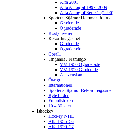
Alfa 2001
Alfa Autograf 1997–2009
Alfa Autograf Serie 1. (1–90)
Sportens Stjärnor Hemmets Journal
Graderade
Ograderade
Kostymserien
Rekordmagasinet
Graderade
Ograderade
Coralli
Tinghälls / Flamingo
VM 1950 Ograderade
VM 1950 Graderade
Allsvenskan
Övrigt
Internationell
Sportens Stjärnor Rekordmagasinet
Byte bilder
Fotbollsleken
10 – 30 talet
Ishockey
Hockey-NHL
Alfa 1955–56
Alfa 1956–57