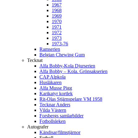
1967
1968
1969
1970
1971
1972
1973
1973-76
Ramserien
Belgian Chewing Gum
Tecknat
Alfa Bobby-Kola Djurserien
Alfa Bobby – Kola. Grönsakserien
CAP Alpkola
Husläkaren
Alfa Musse Pigg
Karikatyr kortlek
Rit-Olas Stjärnspelare VM 1958
Tecknar Anders
Vilda Västern
Forsbergs samlarbilder
Fotbollsleken
Autografer
Kändisar/filmstjärnor
Fotboll