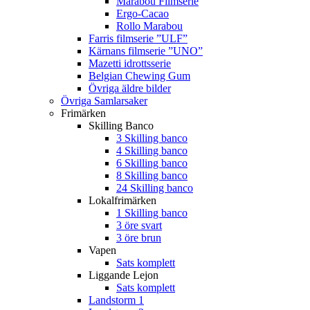
Marabou Filmserie
Ergo-Cacao
Rollo Marabou
Farris filmserie ”ULF”
Kärnans filmserie ”UNO”
Mazetti idrottsserie
Belgian Chewing Gum
Övriga äldre bilder
Övriga Samlarsaker
Frimärken
Skilling Banco
3 Skilling banco
4 Skilling banco
6 Skilling banco
8 Skilling banco
24 Skilling banco
Lokalfrimärken
1 Skilling banco
3 öre svart
3 öre brun
Vapen
Sats komplett
Liggande Lejon
Sats komplett
Landstorm 1