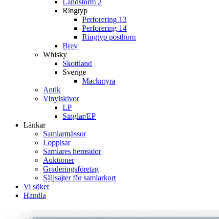
Landstorm 2
Ringtyp
Perforering 13
Perforering 14
Ringtyp posthorn
Brev
Whisky
Skottland
Sverige
Mackmyra
Antik
Vinylskivor
LP
Singlar/EP
Länkar
Samlarmässor
Loppisar
Samlares hemsidor
Auktioner
Graderingsföretag
Säljsajter för samlarkort
Vi söker
Handla