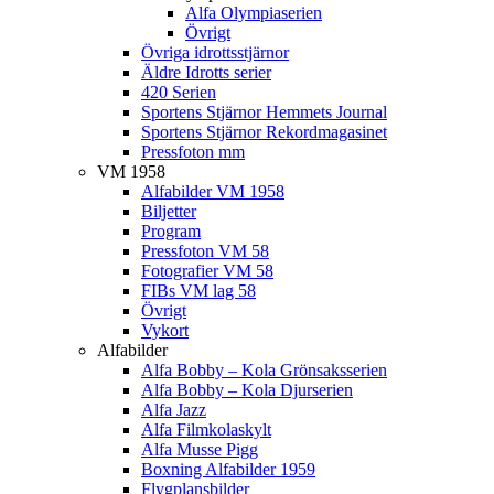
Alfa Olympiaserien
Övrigt
Övriga idrottsstjärnor
Äldre Idrotts serier
420 Serien
Sportens Stjärnor Hemmets Journal
Sportens Stjärnor Rekordmagasinet
Pressfoton mm
VM 1958
Alfabilder VM 1958
Biljetter
Program
Pressfoton VM 58
Fotografier VM 58
FIBs VM lag 58
Övrigt
Vykort
Alfabilder
Alfa Bobby – Kola Grönsaksserien
Alfa Bobby – Kola Djurserien
Alfa Jazz
Alfa Filmkolaskylt
Alfa Musse Pigg
Boxning Alfabilder 1959
Flygplansbilder