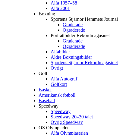
Alfa 1957–58
Alfa 2001
Boxning
Sportens Stjärnor Hemmets Journal
Graderade
Ograderade
Porträttbilder Rekordmagasinet
Graderade
Ograderade
Alfabilder
Äldre Boxningsbilder
Sportens Stjärnor Rekordmagasinet
Övrigt
Golf
Alfa Autograf
Golfkort
Basket
Amerikansk fotboll
Baseball
Speedway
Speedway
Speedway 20–30 talet
Övrig Speedway
OS Olympiaden
Alfa Olympiaserien