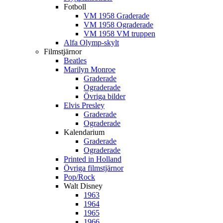
Fotboll
VM 1958 Graderade
VM 1958 Ograderade
VM 1958 VM truppen
Alfa Olymp-skylt
Filmstjärnor
Beatles
Marilyn Monroe
Graderade
Ograderade
Övriga bilder
Elvis Presley
Graderade
Ograderade
Kalendarium
Graderade
Ograderade
Printed in Holland
Övriga filmstjärnor
Pop/Rock
Walt Disney
1963
1964
1965
1966