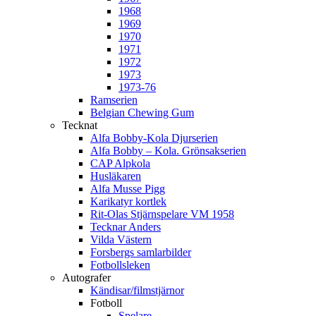
1968
1969
1970
1971
1972
1973
1973-76
Ramserien
Belgian Chewing Gum
Tecknat
Alfa Bobby-Kola Djurserien
Alfa Bobby – Kola. Grönsakserien
CAP Alpkola
Husläkaren
Alfa Musse Pigg
Karikatyr kortlek
Rit-Olas Stjärnspelare VM 1958
Tecknar Anders
Vilda Västern
Forsbergs samlarbilder
Fotbollsleken
Autografer
Kändisar/filmstjärnor
Fotboll
Spelare