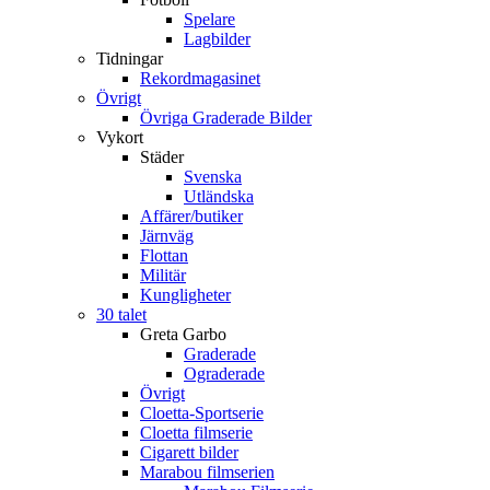
Spelare
Lagbilder
Tidningar
Rekordmagasinet
Övrigt
Övriga Graderade Bilder
Vykort
Städer
Svenska
Utländska
Affärer/butiker
Järnväg
Flottan
Militär
Kungligheter
30 talet
Greta Garbo
Graderade
Ograderade
Övrigt
Cloetta-Sportserie
Cloetta filmserie
Cigarett bilder
Marabou filmserien