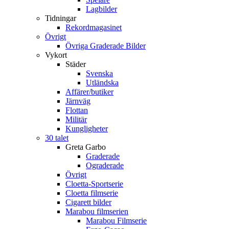
Lagbilder
Tidningar
Rekordmagasinet
Övrigt
Övriga Graderade Bilder
Vykort
Städer
Svenska
Utländska
Affärer/butiker
Järnväg
Flottan
Militär
Kungligheter
30 talet
Greta Garbo
Graderade
Ograderade
Övrigt
Cloetta-Sportserie
Cloetta filmserie
Cigarett bilder
Marabou filmserien
Marabou Filmserie