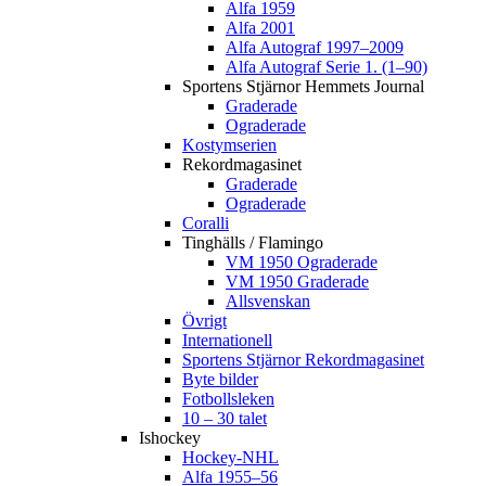
Alfa 1959
Alfa 2001
Alfa Autograf 1997–2009
Alfa Autograf Serie 1. (1–90)
Sportens Stjärnor Hemmets Journal
Graderade
Ograderade
Kostymserien
Rekordmagasinet
Graderade
Ograderade
Coralli
Tinghälls / Flamingo
VM 1950 Ograderade
VM 1950 Graderade
Allsvenskan
Övrigt
Internationell
Sportens Stjärnor Rekordmagasinet
Byte bilder
Fotbollsleken
10 – 30 talet
Ishockey
Hockey-NHL
Alfa 1955–56