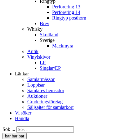
Ringtyp
Perforering 13
Perforering 14
Ringtyp posthorn
Brev
Whisky
Skottland
Sverige
Mackmyra
Antik
Vinylskivor
LP
Singlar/EP
Länkar
Samlarmässor
Loppisar
Samlares hemsidor
Auktioner
Graderingsföretag
Säljsajter för samlarkort
Vi söker
Handla
Sök ...
bar
bar
bar