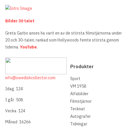
Bilder 30 talet
Greta Garbo anses ha varit en av de största filmstjärnorna under
20 och 30-talen, rankad som Hollywoods femte största genom
tiderna.
YouTube
.
Produkter
info@swedishcollector.com
Sport
VM 1958
Idag
124
Alfabilder
I går
508
Filmstjärnor
Tecknat
Vecka
124
Autografer
Månad
16266
Tidningar