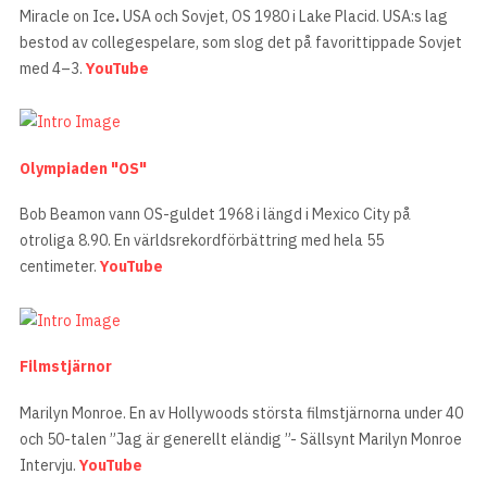
Miracle on Ice
.
USA och Sovjet, OS 1980 i Lake Placid. USA:s lag
bestod av collegespelare, som slog det på favorittippade Sovjet
med 4–3.
YouTube
Olympiaden "OS"
Bob Beamon vann OS-guldet 1968 i längd i Mexico City på
otroliga 8.90. En världsrekordförbättring med hela 55
centimeter.
YouTube
Filmstjärnor
Marilyn Monroe. En av Hollywoods största filmstjärnorna under 40
och 50-talen ”Jag är generellt eländig ”- Sällsynt Marilyn Monroe
Intervju.
YouTube