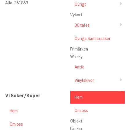
Alla
361863
Övrigt
Vykort
30 talet
Övriga Samlarsaker
Frimärken
Whisky
Antik
Vinylskivor
Vi Söker/Köper
Hem
Om oss
Hem
Objekt
Om oss
Länkar