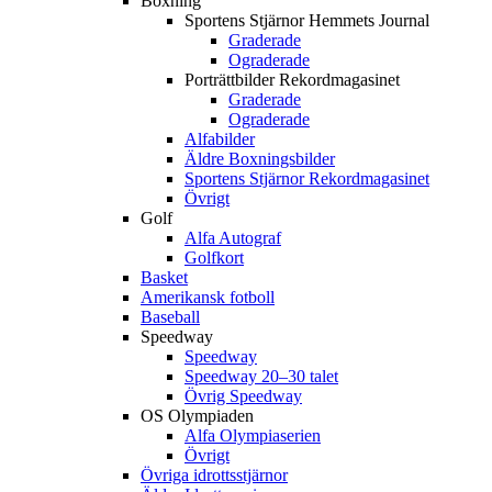
Boxning
Sportens Stjärnor Hemmets Journal
Graderade
Ograderade
Porträttbilder Rekordmagasinet
Graderade
Ograderade
Alfabilder
Äldre Boxningsbilder
Sportens Stjärnor Rekordmagasinet
Övrigt
Golf
Alfa Autograf
Golfkort
Basket
Amerikansk fotboll
Baseball
Speedway
Speedway
Speedway 20–30 talet
Övrig Speedway
OS Olympiaden
Alfa Olympiaserien
Övrigt
Övriga idrottsstjärnor