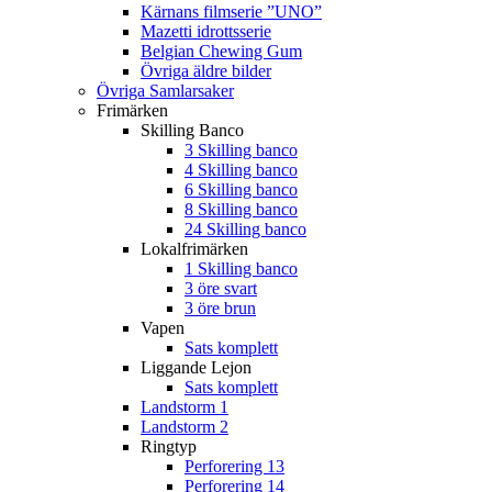
Kärnans filmserie ”UNO”
Mazetti idrottsserie
Belgian Chewing Gum
Övriga äldre bilder
Övriga Samlarsaker
Frimärken
Skilling Banco
3 Skilling banco
4 Skilling banco
6 Skilling banco
8 Skilling banco
24 Skilling banco
Lokalfrimärken
1 Skilling banco
3 öre svart
3 öre brun
Vapen
Sats komplett
Liggande Lejon
Sats komplett
Landstorm 1
Landstorm 2
Ringtyp
Perforering 13
Perforering 14