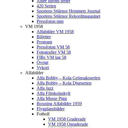
Äldre Idrotts serier
420 Serien
Sportens Stjärnor Hemmets Journal
Sportens Stjärnor Rekordmagasinet
Pressfoton mm
VM 1958
Alfabilder VM 1958
Biljetter
Program
Pressfoton VM 58
Fotografier VM 58
FIBs VM lag 58
Övrigt
Vykort
Alfabilder
Alfa Bobby – Kola Grönsaksserien
Alfa Bobby – Kola Djurserien
Alfa Jazz
Alfa Filmkolaskylt
Alfa Musse Pigg
Boxning Alfabilder 1959
Flygplansbilder
Fotboll
VM 1958 Graderade
VM 1958 Ograderade