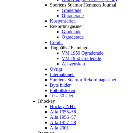
Sportens Stjärnor Hemmets Journal
Graderade
Ograderade
Kostymserien
Rekordmagasinet
Graderade
Ograderade
Coralli
Tinghälls / Flamingo
VM 1950 Ograderade
VM 1950 Graderade
Allsvenskan
Övrigt
Internationell
Sportens Stjärnor Rekordmagasinet
Byte bilder
Fotbollsleken
10 – 30 talet
Ishockey
Hockey-NHL
Alfa 1955–56
Alfa 1956–57
Alfa 1957–58
Alfa 2001