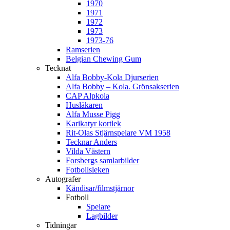
1970
1971
1972
1973
1973-76
Ramserien
Belgian Chewing Gum
Tecknat
Alfa Bobby-Kola Djurserien
Alfa Bobby – Kola. Grönsakserien
CAP Alpkola
Husläkaren
Alfa Musse Pigg
Karikatyr kortlek
Rit-Olas Stjärnspelare VM 1958
Tecknar Anders
Vilda Västern
Forsbergs samlarbilder
Fotbollsleken
Autografer
Kändisar/filmstjärnor
Fotboll
Spelare
Lagbilder
Tidningar