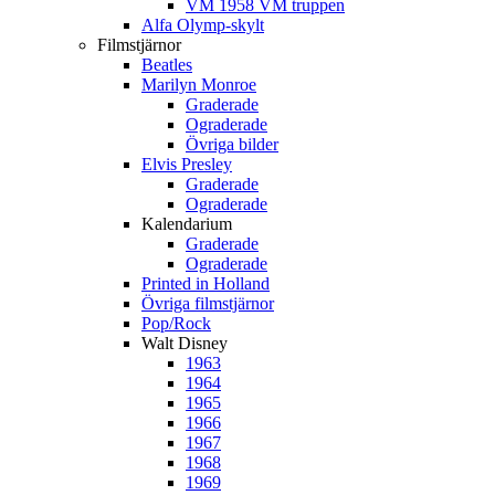
VM 1958 VM truppen
Alfa Olymp-skylt
Filmstjärnor
Beatles
Marilyn Monroe
Graderade
Ograderade
Övriga bilder
Elvis Presley
Graderade
Ograderade
Kalendarium
Graderade
Ograderade
Printed in Holland
Övriga filmstjärnor
Pop/Rock
Walt Disney
1963
1964
1965
1966
1967
1968
1969