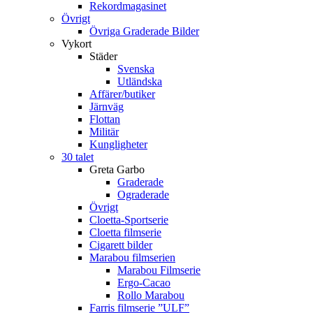
Rekordmagasinet
Övrigt
Övriga Graderade Bilder
Vykort
Städer
Svenska
Utländska
Affärer/butiker
Järnväg
Flottan
Militär
Kungligheter
30 talet
Greta Garbo
Graderade
Ograderade
Övrigt
Cloetta-Sportserie
Cloetta filmserie
Cigarett bilder
Marabou filmserien
Marabou Filmserie
Ergo-Cacao
Rollo Marabou
Farris filmserie ”ULF”