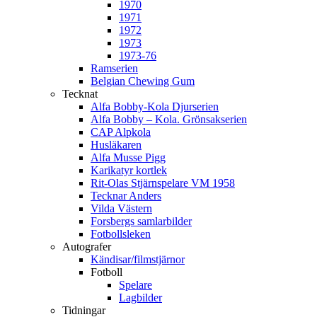
1970
1971
1972
1973
1973-76
Ramserien
Belgian Chewing Gum
Tecknat
Alfa Bobby-Kola Djurserien
Alfa Bobby – Kola. Grönsakserien
CAP Alpkola
Husläkaren
Alfa Musse Pigg
Karikatyr kortlek
Rit-Olas Stjärnspelare VM 1958
Tecknar Anders
Vilda Västern
Forsbergs samlarbilder
Fotbollsleken
Autografer
Kändisar/filmstjärnor
Fotboll
Spelare
Lagbilder
Tidningar