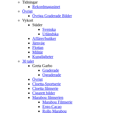
Tidningar
Rekordmagasinet
Övrigt
Övriga Graderade Bilder
Vykort
Städer
Svenska
Utländska
Affärer/butiker
Järnväg
Flottan
Militär
Kungligheter
30 talet
Greta Garbo
Graderade
Ograderade
Övrigt
Cloetta-Sportserie
Cloetta filmserie
Cigarett bilder
Marabou filmserien
Marabou Filmserie
Ergo-Cacao
Rollo Marabou