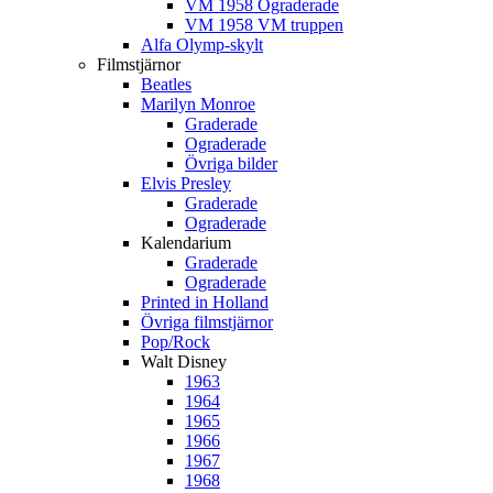
VM 1958 Ograderade
VM 1958 VM truppen
Alfa Olymp-skylt
Filmstjärnor
Beatles
Marilyn Monroe
Graderade
Ograderade
Övriga bilder
Elvis Presley
Graderade
Ograderade
Kalendarium
Graderade
Ograderade
Printed in Holland
Övriga filmstjärnor
Pop/Rock
Walt Disney
1963
1964
1965
1966
1967
1968