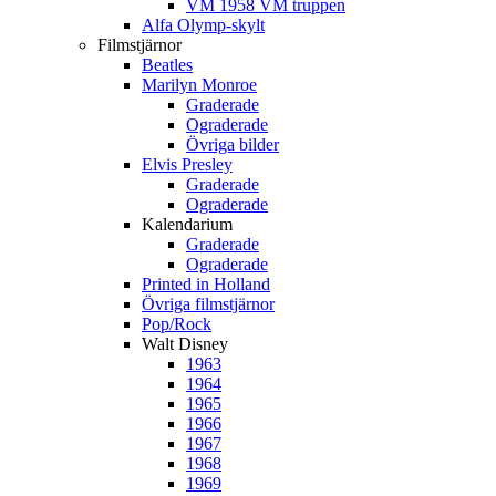
VM 1958 VM truppen
Alfa Olymp-skylt
Filmstjärnor
Beatles
Marilyn Monroe
Graderade
Ograderade
Övriga bilder
Elvis Presley
Graderade
Ograderade
Kalendarium
Graderade
Ograderade
Printed in Holland
Övriga filmstjärnor
Pop/Rock
Walt Disney
1963
1964
1965
1966
1967
1968
1969