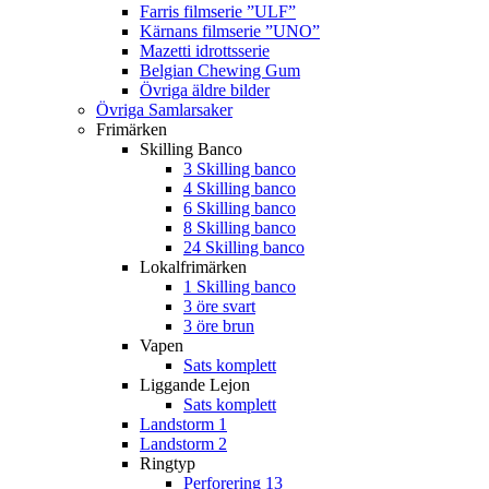
Farris filmserie ”ULF”
Kärnans filmserie ”UNO”
Mazetti idrottsserie
Belgian Chewing Gum
Övriga äldre bilder
Övriga Samlarsaker
Frimärken
Skilling Banco
3 Skilling banco
4 Skilling banco
6 Skilling banco
8 Skilling banco
24 Skilling banco
Lokalfrimärken
1 Skilling banco
3 öre svart
3 öre brun
Vapen
Sats komplett
Liggande Lejon
Sats komplett
Landstorm 1
Landstorm 2
Ringtyp
Perforering 13