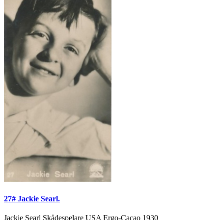
27# Jackie Searl.
Jackie Searl Skådespelare USA Ergo-Cacao 1930