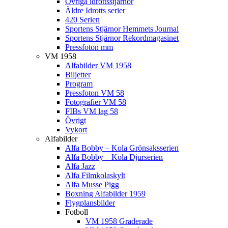
Övriga idrottsstjärnor
Äldre Idrotts serier
420 Serien
Sportens Stjärnor Hemmets Journal
Sportens Stjärnor Rekordmagasinet
Pressfoton mm
VM 1958
Alfabilder VM 1958
Biljetter
Program
Pressfoton VM 58
Fotografier VM 58
FIBs VM lag 58
Övrigt
Vykort
Alfabilder
Alfa Bobby – Kola Grönsaksserien
Alfa Bobby – Kola Djurserien
Alfa Jazz
Alfa Filmkolaskylt
Alfa Musse Pigg
Boxning Alfabilder 1959
Flygplansbilder
Fotboll
VM 1958 Graderade