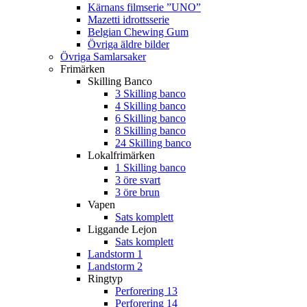
Kärnans filmserie ”UNO”
Mazetti idrottsserie
Belgian Chewing Gum
Övriga äldre bilder
Övriga Samlarsaker
Frimärken
Skilling Banco
3 Skilling banco
4 Skilling banco
6 Skilling banco
8 Skilling banco
24 Skilling banco
Lokalfrimärken
1 Skilling banco
3 öre svart
3 öre brun
Vapen
Sats komplett
Liggande Lejon
Sats komplett
Landstorm 1
Landstorm 2
Ringtyp
Perforering 13
Perforering 14