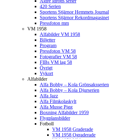
Äldre Idrotts serier
420 Serien
Sportens Stjärnor Hemmets Journal
Sportens Stjärnor Rekordmagasinet
Pressfoton mm
VM 1958
Alfabilder VM 1958
Biljetter
Program
Pressfoton VM 58
Fotografier VM 58
FIBs VM lag 58
Övrigt
Vykort
Alfabilder
Alfa Bobby – Kola Grönsaksserien
Alfa Bobby – Kola Djurserien
Alfa Jazz
Alfa Filmkolaskylt
Alfa Musse Pigg
Boxning Alfabilder 1959
Flygplansbilder
Fotboll
VM 1958 Graderade
VM 1958 Ograderade