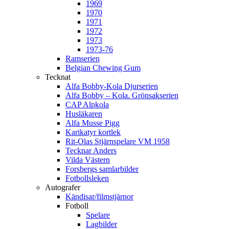
1969
1970
1971
1972
1973
1973-76
Ramserien
Belgian Chewing Gum
Tecknat
Alfa Bobby-Kola Djurserien
Alfa Bobby – Kola. Grönsakserien
CAP Alpkola
Husläkaren
Alfa Musse Pigg
Karikatyr kortlek
Rit-Olas Stjärnspelare VM 1958
Tecknar Anders
Vilda Västern
Forsbergs samlarbilder
Fotbollsleken
Autografer
Kändisar/filmstjärnor
Fotboll
Spelare
Lagbilder