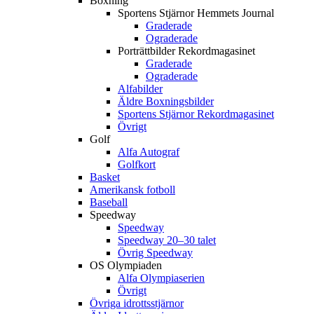
Boxning
Sportens Stjärnor Hemmets Journal
Graderade
Ograderade
Porträttbilder Rekordmagasinet
Graderade
Ograderade
Alfabilder
Äldre Boxningsbilder
Sportens Stjärnor Rekordmagasinet
Övrigt
Golf
Alfa Autograf
Golfkort
Basket
Amerikansk fotboll
Baseball
Speedway
Speedway
Speedway 20–30 talet
Övrig Speedway
OS Olympiaden
Alfa Olympiaserien
Övrigt
Övriga idrottsstjärnor