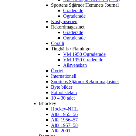
Sportens Stjärnor Hemmets Journal
Graderade
Ograderade
Kostymserien
Rekordmagasinet
Graderade
Ograderade
Coralli
Tinghälls / Flamingo
VM 1950 Ograderade
VM 1950 Graderade
Allsvenskan
Övrigt
Internationell
Sportens Stjärnor Rekordmagasinet
Byte bilder
Fotbollsleken
10 – 30 talet
Ishockey
Hockey-NHL
Alfa 1955–56
Alfa 1956–57
Alfa 1957–58
Alfa 2001