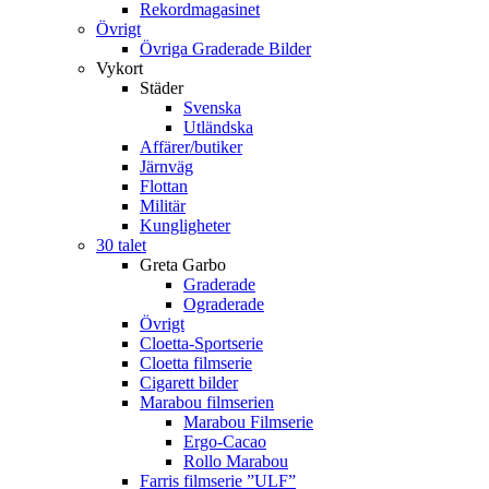
Rekordmagasinet
Övrigt
Övriga Graderade Bilder
Vykort
Städer
Svenska
Utländska
Affärer/butiker
Järnväg
Flottan
Militär
Kungligheter
30 talet
Greta Garbo
Graderade
Ograderade
Övrigt
Cloetta-Sportserie
Cloetta filmserie
Cigarett bilder
Marabou filmserien
Marabou Filmserie
Ergo-Cacao
Rollo Marabou
Farris filmserie ”ULF”