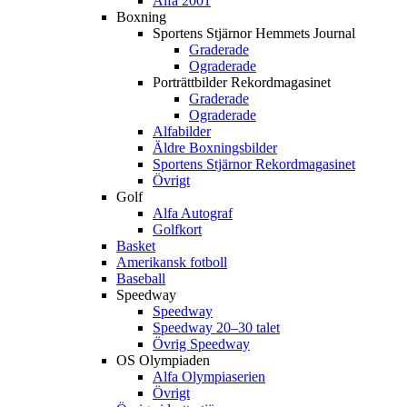
Alfa 2001
Boxning
Sportens Stjärnor Hemmets Journal
Graderade
Ograderade
Porträttbilder Rekordmagasinet
Graderade
Ograderade
Alfabilder
Äldre Boxningsbilder
Sportens Stjärnor Rekordmagasinet
Övrigt
Golf
Alfa Autograf
Golfkort
Basket
Amerikansk fotboll
Baseball
Speedway
Speedway
Speedway 20–30 talet
Övrig Speedway
OS Olympiaden
Alfa Olympiaserien
Övrigt