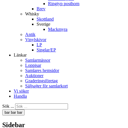
Ringtyp posthorn
Brev
Whisky
Skottland
Sverige
Mackmyra
Antik
Vinylskivor
LP
Singlar/EP
Länkar
Samlarmässor
Loppisar
Samlares hemsidor
Auktioner
Graderingsföretag
Säljsajter för samlarkort
Vi söker
Handla
Sök ...
bar
bar
bar
Sidebar