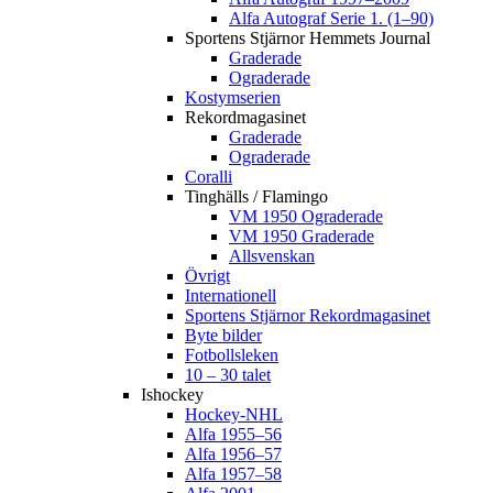
Alfa Autograf Serie 1. (1–90)
Sportens Stjärnor Hemmets Journal
Graderade
Ograderade
Kostymserien
Rekordmagasinet
Graderade
Ograderade
Coralli
Tinghälls / Flamingo
VM 1950 Ograderade
VM 1950 Graderade
Allsvenskan
Övrigt
Internationell
Sportens Stjärnor Rekordmagasinet
Byte bilder
Fotbollsleken
10 – 30 talet
Ishockey
Hockey-NHL
Alfa 1955–56
Alfa 1956–57
Alfa 1957–58