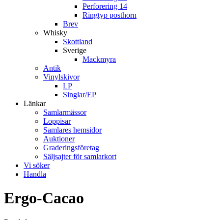
Perforering 14
Ringtyp posthorn
Brev
Whisky
Skottland
Sverige
Mackmyra
Antik
Vinylskivor
LP
Singlar/EP
Länkar
Samlarmässor
Loppisar
Samlares hemsidor
Auktioner
Graderingsföretag
Säljsajter för samlarkort
Vi söker
Handla
Ergo-Cacao