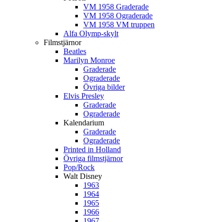
VM 1958 Graderade
VM 1958 Ograderade
VM 1958 VM truppen
Alfa Olymp-skylt
Filmstjärnor
Beatles
Marilyn Monroe
Graderade
Ograderade
Övriga bilder
Elvis Presley
Graderade
Ograderade
Kalendarium
Graderade
Ograderade
Printed in Holland
Övriga filmstjärnor
Pop/Rock
Walt Disney
1963
1964
1965
1966
1967