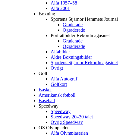
Alfa 1957–58
Alfa 2001
Boxning
Sportens Stjärnor Hemmets Journal
Graderade
Ograderade
Porträttbilder Rekordmagasinet
Graderade
Ograderade
Alfabilder
Äldre Boxningsbilder
Sportens Stjärnor Rekordmagasinet
Övrigt
Golf
Alfa Autograf
Golfkort
Basket
Amerikansk fotboll
Baseball
Speedway
Speedway
Speedway 20–30 talet
Övrig Speedway
OS Olympiaden
Alfa Olympiaserien