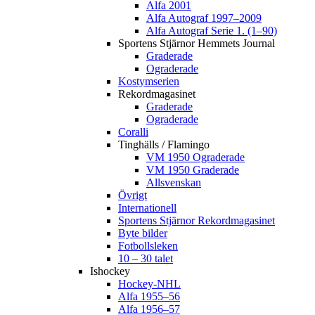
Alfa 2001
Alfa Autograf 1997–2009
Alfa Autograf Serie 1. (1–90)
Sportens Stjärnor Hemmets Journal
Graderade
Ograderade
Kostymserien
Rekordmagasinet
Graderade
Ograderade
Coralli
Tinghälls / Flamingo
VM 1950 Ograderade
VM 1950 Graderade
Allsvenskan
Övrigt
Internationell
Sportens Stjärnor Rekordmagasinet
Byte bilder
Fotbollsleken
10 – 30 talet
Ishockey
Hockey-NHL
Alfa 1955–56
Alfa 1956–57