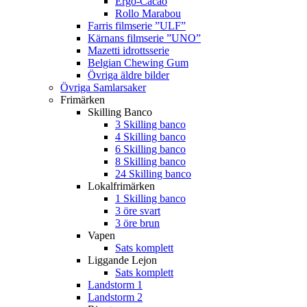
Ergo-Cacao
Rollo Marabou
Farris filmserie ”ULF”
Kärnans filmserie ”UNO”
Mazetti idrottsserie
Belgian Chewing Gum
Övriga äldre bilder
Övriga Samlarsaker
Frimärken
Skilling Banco
3 Skilling banco
4 Skilling banco
6 Skilling banco
8 Skilling banco
24 Skilling banco
Lokalfrimärken
1 Skilling banco
3 öre svart
3 öre brun
Vapen
Sats komplett
Liggande Lejon
Sats komplett
Landstorm 1
Landstorm 2