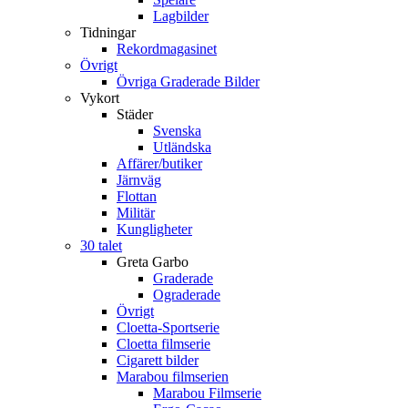
Lagbilder
Tidningar
Rekordmagasinet
Övrigt
Övriga Graderade Bilder
Vykort
Städer
Svenska
Utländska
Affärer/butiker
Järnväg
Flottan
Militär
Kungligheter
30 talet
Greta Garbo
Graderade
Ograderade
Övrigt
Cloetta-Sportserie
Cloetta filmserie
Cigarett bilder
Marabou filmserien
Marabou Filmserie