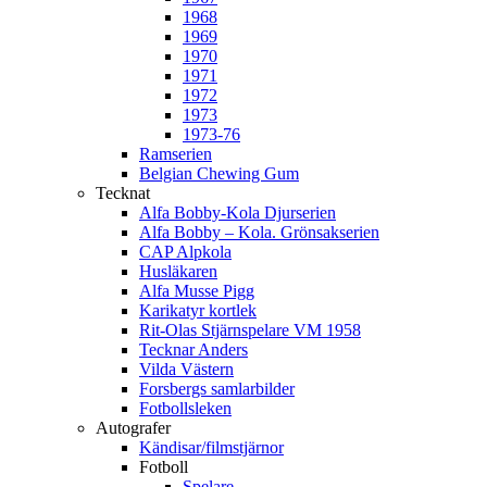
1968
1969
1970
1971
1972
1973
1973-76
Ramserien
Belgian Chewing Gum
Tecknat
Alfa Bobby-Kola Djurserien
Alfa Bobby – Kola. Grönsakserien
CAP Alpkola
Husläkaren
Alfa Musse Pigg
Karikatyr kortlek
Rit-Olas Stjärnspelare VM 1958
Tecknar Anders
Vilda Västern
Forsbergs samlarbilder
Fotbollsleken
Autografer
Kändisar/filmstjärnor
Fotboll
Spelare