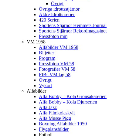
Övrigt
Övriga idrottsstjärnor
Äldre Idrotts serier
420 Serien
Sportens Stjärnor Hemmets Journal
Sportens Stjärnor Rekordmagasinet
Pressfoton mm
VM 1958
Alfabilder VM 1958
Biljetter
Program
Pressfoton VM 58
Fotografier VM 58
FIBs VM lag 58
Övrigt
Vykort
Alfabilder
Alfa Bobby – Kola Grönsaksserien
Alfa Bobby – Kola Djurserien
Alfa Jazz
Alfa Filmkolaskylt
Alfa Musse Pigg
Boxning Alfabilder 1959
Flygplansbilder
Fotboll