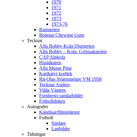
1970
1971
1972
1973
1973-76
Ramserien
Belgian Chewing Gum
Tecknat
Alfa Bobby-Kola Djurserien
Alfa Bobby – Kola. Grönsakserien
CAP Alpkola
Husläkaren
Alfa Musse Pigg
Karikatyr kortlek
Rit-Olas Stjärnspelare VM 1958
Tecknar Anders
Vilda Västern
Forsbergs samlarbilder
Fotbollsleken
Autografer
Kändisar/filmstjärnor
Fotboll
Spelare
Lagbilder
Tidningar