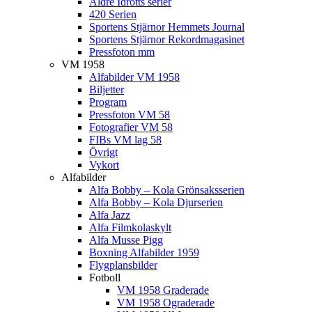
Äldre Idrotts serier
420 Serien
Sportens Stjärnor Hemmets Journal
Sportens Stjärnor Rekordmagasinet
Pressfoton mm
VM 1958
Alfabilder VM 1958
Biljetter
Program
Pressfoton VM 58
Fotografier VM 58
FIBs VM lag 58
Övrigt
Vykort
Alfabilder
Alfa Bobby – Kola Grönsaksserien
Alfa Bobby – Kola Djurserien
Alfa Jazz
Alfa Filmkolaskylt
Alfa Musse Pigg
Boxning Alfabilder 1959
Flygplansbilder
Fotboll
VM 1958 Graderade
VM 1958 Ograderade