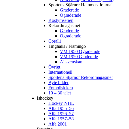
Sportens Stjärnor Hemmets Journal
Graderade
Ograderade
Kostymserien
Rekordmagasinet
Graderade
Ograderade
Coralli
Tinghälls / Flamingo
VM 1950 Ograderade
VM 1950 Graderade
Allsvenskan
Övrigt
Internationell
Sportens Stjärnor Rekordmagasinet
Byte bilder
Fotbollsleken
10 – 30 talet
Ishockey
Hockey-NHL
Alfa 1955–56
Alfa 1956–57
Alfa 1957–58
Alfa 2001