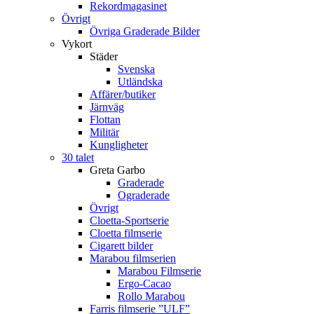
Rekordmagasinet
Övrigt
Övriga Graderade Bilder
Vykort
Städer
Svenska
Utländska
Affärer/butiker
Järnväg
Flottan
Militär
Kungligheter
30 talet
Greta Garbo
Graderade
Ograderade
Övrigt
Cloetta-Sportserie
Cloetta filmserie
Cigarett bilder
Marabou filmserien
Marabou Filmserie
Ergo-Cacao
Rollo Marabou
Farris filmserie ”ULF”