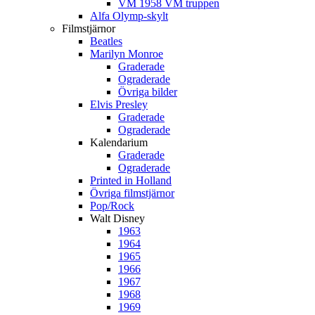
VM 1958 VM truppen
Alfa Olymp-skylt
Filmstjärnor
Beatles
Marilyn Monroe
Graderade
Ograderade
Övriga bilder
Elvis Presley
Graderade
Ograderade
Kalendarium
Graderade
Ograderade
Printed in Holland
Övriga filmstjärnor
Pop/Rock
Walt Disney
1963
1964
1965
1966
1967
1968
1969