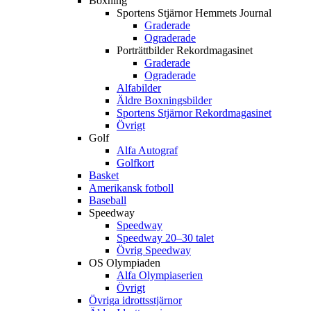
Boxning
Sportens Stjärnor Hemmets Journal
Graderade
Ograderade
Porträttbilder Rekordmagasinet
Graderade
Ograderade
Alfabilder
Äldre Boxningsbilder
Sportens Stjärnor Rekordmagasinet
Övrigt
Golf
Alfa Autograf
Golfkort
Basket
Amerikansk fotboll
Baseball
Speedway
Speedway
Speedway 20–30 talet
Övrig Speedway
OS Olympiaden
Alfa Olympiaserien
Övrigt
Övriga idrottsstjärnor