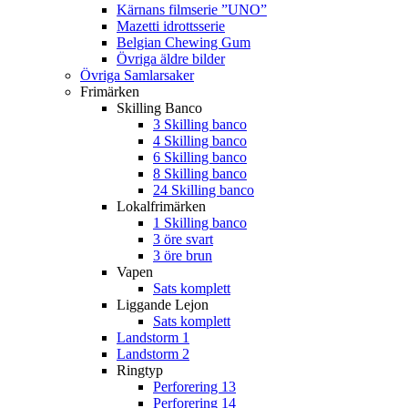
Kärnans filmserie ”UNO”
Mazetti idrottsserie
Belgian Chewing Gum
Övriga äldre bilder
Övriga Samlarsaker
Frimärken
Skilling Banco
3 Skilling banco
4 Skilling banco
6 Skilling banco
8 Skilling banco
24 Skilling banco
Lokalfrimärken
1 Skilling banco
3 öre svart
3 öre brun
Vapen
Sats komplett
Liggande Lejon
Sats komplett
Landstorm 1
Landstorm 2
Ringtyp
Perforering 13
Perforering 14