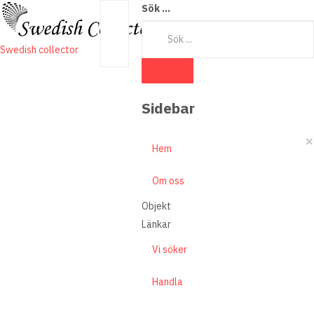
Sök ...
Swedish collector
Sidebar
×
Hem
Om oss
Objekt
Länkar
Vi söker
Handla