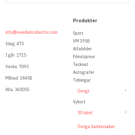
Produkter
info@swedishcollector.com
Sport
VM 1958
Idag
473
Alfabilder
I går
1715
Filmstjärnor
Tecknat
Vecka
7093
Autografer
Månad
14458
Tidningar
Alla
360055
Övrigt
Vykort
30 talet
Övriga Samlarsaker