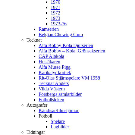
1970
1971
1972
1973
1973-76
Ramserien
Belgian Chewing Gum
Tecknat
Alfa Bobby-Kola Djurserien
Alfa Bobby – Kola. Grönsakserien
CAP Alpkola
Husläkaren
Alfa Musse Pigg
Karikatyr kortlek
Rit-Olas Stjärnspelare VM 1958
Tecknar Anders
Vilda Västern
Forsbergs samlarbilder
Fotbollsleken
Autografer
Kändisar/filmstjärnor
Fotboll
Spelare
Lagbilder
Tidningar