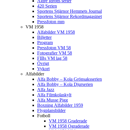
Äldre Idrotts serier
420 Serien
Sportens Stjärnor Hemmets Journal
Sportens Stjärnor Rekordmagasinet
Pressfoton mm
VM 1958
Alfabilder VM 1958
Biljetter
Program
Pressfoton VM 58
Fotografier VM 58
FIBs VM lag 58
Övrigt
Vykort
Alfabilder
Alfa Bobby – Kola Grönsaksserien
Alfa Bobby – Kola Djurserien
Alfa Jazz
Alfa Filmkolaskylt
Alfa Musse Pigg
Boxning Alfabilder 1959
Flygplansbilder
Fotboll
VM 1958 Graderade
VM 1958 Ograderade