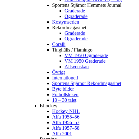
Sportens Stjärnor Hemmets Journal
Graderade
Ograderade
Kostymserien
Rekordmagasinet
Graderade
Ograderade
Coralli
Tinghälls / Flamingo
VM 1950 Ograderade
VM 1950 Graderade
Allsvenskan
Övrigt
Internationell
Sportens Stjärnor Rekordmagasinet
Byte bilder
Fotbollsleken
10 – 30 talet
Ishockey
Hockey-NHL
Alfa 1955–56
Alfa 1956–57
Alfa 1957–58
Alfa 2001