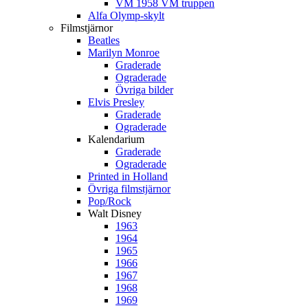
VM 1958 VM truppen
Alfa Olymp-skylt
Filmstjärnor
Beatles
Marilyn Monroe
Graderade
Ograderade
Övriga bilder
Elvis Presley
Graderade
Ograderade
Kalendarium
Graderade
Ograderade
Printed in Holland
Övriga filmstjärnor
Pop/Rock
Walt Disney
1963
1964
1965
1966
1967
1968
1969