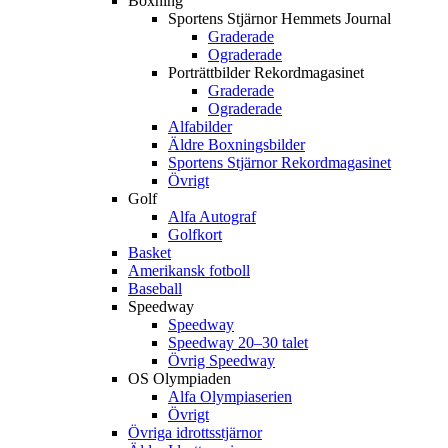
Boxning
Sportens Stjärnor Hemmets Journal
Graderade
Ograderade
Porträttbilder Rekordmagasinet
Graderade
Ograderade
Alfabilder
Äldre Boxningsbilder
Sportens Stjärnor Rekordmagasinet
Övrigt
Golf
Alfa Autograf
Golfkort
Basket
Amerikansk fotboll
Baseball
Speedway
Speedway
Speedway 20–30 talet
Övrig Speedway
OS Olympiaden
Alfa Olympiaserien
Övrigt
Övriga idrottsstjärnor