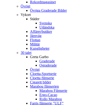
Rekordmagasinet
Övrigt
Övriga Graderade Bilder
Vykort
Städer
Svenska
Utländska
Affärer/butiker
Järnväg
Flottan
Militär
Kungligheter
30 talet
Greta Garbo
Graderade
Ograderade
Övrigt
Cloetta-Sportserie
Cloetta filmserie
Cigarett bilder
Marabou filmserien
Marabou Filmserie
Ergo-Cacao
Rollo Marabou
Farris filmserie ”ULF”