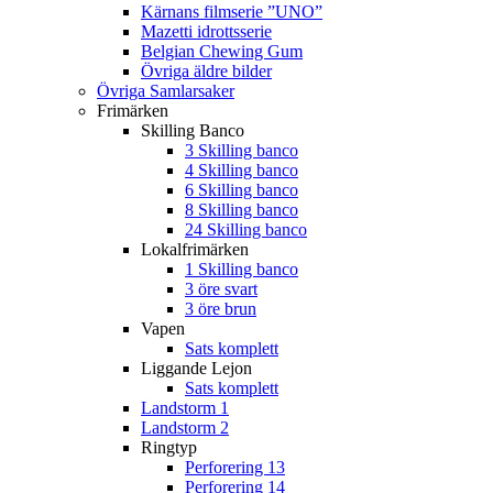
Kärnans filmserie ”UNO”
Mazetti idrottsserie
Belgian Chewing Gum
Övriga äldre bilder
Övriga Samlarsaker
Frimärken
Skilling Banco
3 Skilling banco
4 Skilling banco
6 Skilling banco
8 Skilling banco
24 Skilling banco
Lokalfrimärken
1 Skilling banco
3 öre svart
3 öre brun
Vapen
Sats komplett
Liggande Lejon
Sats komplett
Landstorm 1
Landstorm 2
Ringtyp
Perforering 13
Perforering 14