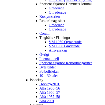
Sportens Stjärnor Hemmets Journal
Graderade
Ograderade
Kostymserien
Rekordmagasinet
Graderade
Ograderade
Coralli
Tinghälls / Flamingo
VM 1950 Ograderade
VM 1950 Graderade
Allsvenskan
Övrigt
Internationell
Sportens Stjärnor Rekordmagasinet
Byte bilder
Fotbollsleken
10 – 30 talet
Ishockey
Hockey-NHL
Alfa 1955–56
Alfa 1956–57
Alfa 1957–58
Alfa 2001