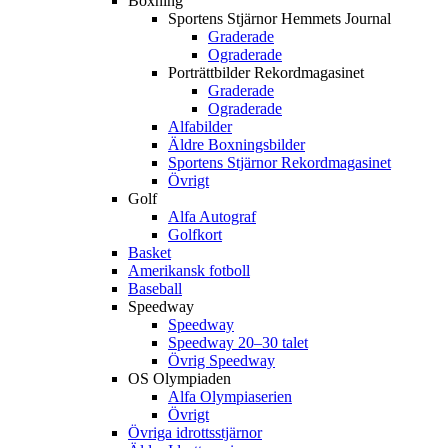
Boxning
Sportens Stjärnor Hemmets Journal
Graderade
Ograderade
Porträttbilder Rekordmagasinet
Graderade
Ograderade
Alfabilder
Äldre Boxningsbilder
Sportens Stjärnor Rekordmagasinet
Övrigt
Golf
Alfa Autograf
Golfkort
Basket
Amerikansk fotboll
Baseball
Speedway
Speedway
Speedway 20–30 talet
Övrig Speedway
OS Olympiaden
Alfa Olympiaserien
Övrigt
Övriga idrottsstjärnor