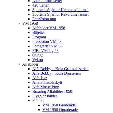
Äldre Idrotts serier
420 Serien
Sportens Stjärnor Hemmets Journal
Sportens Stjärnor Rekordmagasinet
Pressfoton mm
VM 1958
Alfabilder VM 1958
Biljetter
Program
Pressfoton VM 58
Fotografier VM 58
FIBs VM lag 58
Övrigt
Vykort
Alfabilder
Alfa Bobby – Kola Grönsaksserien
Alfa Bobby – Kola Djurserien
Alfa Jazz
Alfa Filmkolaskylt
Alfa Musse Pigg
Boxning Alfabilder 1959
Flygplansbilder
Fotboll
VM 1958 Graderade
VM 1958 Ograderade