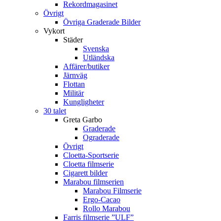
Rekordmagasinet
Övrigt
Övriga Graderade Bilder
Vykort
Städer
Svenska
Utländska
Affärer/butiker
Järnväg
Flottan
Militär
Kungligheter
30 talet
Greta Garbo
Graderade
Ograderade
Övrigt
Cloetta-Sportserie
Cloetta filmserie
Cigarett bilder
Marabou filmserien
Marabou Filmserie
Ergo-Cacao
Rollo Marabou
Farris filmserie ”ULF”