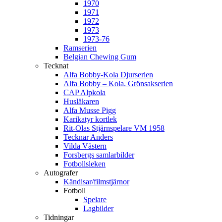
1970
1971
1972
1973
1973-76
Ramserien
Belgian Chewing Gum
Tecknat
Alfa Bobby-Kola Djurserien
Alfa Bobby – Kola. Grönsakserien
CAP Alpkola
Husläkaren
Alfa Musse Pigg
Karikatyr kortlek
Rit-Olas Stjärnspelare VM 1958
Tecknar Anders
Vilda Västern
Forsbergs samlarbilder
Fotbollsleken
Autografer
Kändisar/filmstjärnor
Fotboll
Spelare
Lagbilder
Tidningar