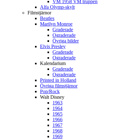
VM 1958 VM truppen
Alfa Olymp-skylt
Filmstjärnor
Beatles
Marilyn Monroe
Graderade
Ograderade
Övriga bilder
Elvis Presley
Graderade
Ograderade
Kalendarium
Graderade
Ograderade
Printed in Holland
Övriga filmstjärnor
Pop/Rock
Walt Disney
1963
1964
1965
1966
1967
1968
1969