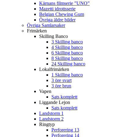
Kärnans filmserie ”UNO”
Mazetti idrottsserie
Belgian Chewing Gum
Övriga äldre bilder
Övriga Samlarsaker
Frimärken
Skilling Banco
3 Skilling banco
4 Skilling banco
6 Skilling banco
8 Skilling banco
24 Skilling banco
Lokalfrimärken
1 Skilling banco
3 öre svart
3 öre brun
Vapen
Sats komplett
Liggande Lejon
Sats komplett
Landstorm 1
Landstorm 2
Ringtyp
Perforering 13
Perforering 14