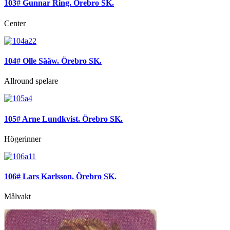
103# Gunnar Ring. Örebro SK.
Center
104# Olle Sääw. Örebro SK.
Allround spelare
105# Arne Lundkvist. Örebro SK.
Högerinner
106# Lars Karlsson. Örebro SK.
Målvakt