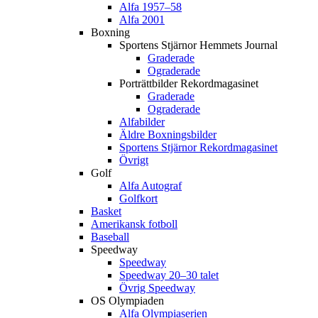
Alfa 1957–58
Alfa 2001
Boxning
Sportens Stjärnor Hemmets Journal
Graderade
Ograderade
Porträttbilder Rekordmagasinet
Graderade
Ograderade
Alfabilder
Äldre Boxningsbilder
Sportens Stjärnor Rekordmagasinet
Övrigt
Golf
Alfa Autograf
Golfkort
Basket
Amerikansk fotboll
Baseball
Speedway
Speedway
Speedway 20–30 talet
Övrig Speedway
OS Olympiaden
Alfa Olympiaserien