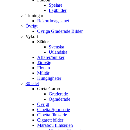
Spelare
Lagbilder
Tidningar
Rekordmagasinet
Övrigt
Övriga Graderade Bilder
Vykort
Städer
Svenska
Utländska
Affärer/butiker
Järnväg
Flottan
Militär
Kungligheter
30 talet
Greta Garbo
Graderade
Ograderade
Övrigt
Cloetta-Sportserie
Cloetta filmserie
Cigarett bilder
Marabou filmserien