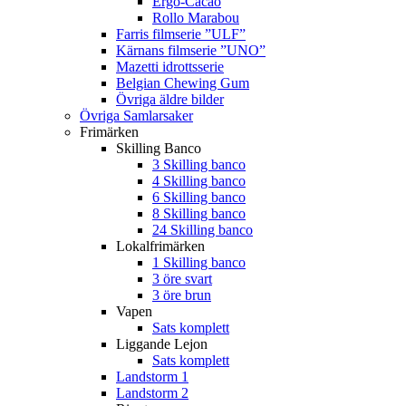
Ergo-Cacao
Rollo Marabou
Farris filmserie ”ULF”
Kärnans filmserie ”UNO”
Mazetti idrottsserie
Belgian Chewing Gum
Övriga äldre bilder
Övriga Samlarsaker
Frimärken
Skilling Banco
3 Skilling banco
4 Skilling banco
6 Skilling banco
8 Skilling banco
24 Skilling banco
Lokalfrimärken
1 Skilling banco
3 öre svart
3 öre brun
Vapen
Sats komplett
Liggande Lejon
Sats komplett
Landstorm 1
Landstorm 2