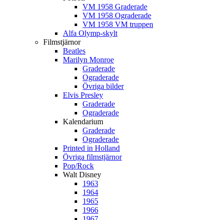
VM 1958 Graderade
VM 1958 Ograderade
VM 1958 VM truppen
Alfa Olymp-skylt
Filmstjärnor
Beatles
Marilyn Monroe
Graderade
Ograderade
Övriga bilder
Elvis Presley
Graderade
Ograderade
Kalendarium
Graderade
Ograderade
Printed in Holland
Övriga filmstjärnor
Pop/Rock
Walt Disney
1963
1964
1965
1966
1967