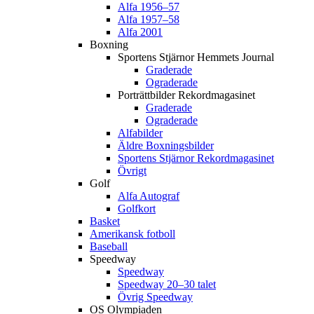
Alfa 1956–57
Alfa 1957–58
Alfa 2001
Boxning
Sportens Stjärnor Hemmets Journal
Graderade
Ograderade
Porträttbilder Rekordmagasinet
Graderade
Ograderade
Alfabilder
Äldre Boxningsbilder
Sportens Stjärnor Rekordmagasinet
Övrigt
Golf
Alfa Autograf
Golfkort
Basket
Amerikansk fotboll
Baseball
Speedway
Speedway
Speedway 20–30 talet
Övrig Speedway
OS Olympiaden