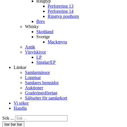
Ringtyp
Perforering 13
Perforering 14
Ringtyp posthorn
Brev
Whisky
Skottland
Sverige
Mackmyra
Antik
Vinylskivor
LP
Singlar/EP
Länkar
Samlarmässor
Loppisar
Samlares hemsidor
Auktioner
Graderingsföretag
Säljsajter för samlarkort
Vi söker
Handla
Sök ...
bar
bar
bar