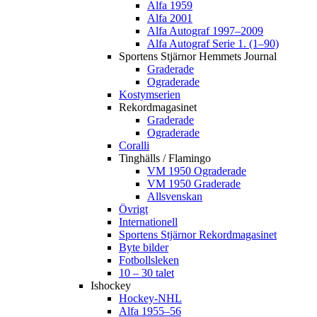
Alfa 1959
Alfa 2001
Alfa Autograf 1997–2009
Alfa Autograf Serie 1. (1–90)
Sportens Stjärnor Hemmets Journal
Graderade
Ograderade
Kostymserien
Rekordmagasinet
Graderade
Ograderade
Coralli
Tinghälls / Flamingo
VM 1950 Ograderade
VM 1950 Graderade
Allsvenskan
Övrigt
Internationell
Sportens Stjärnor Rekordmagasinet
Byte bilder
Fotbollsleken
10 – 30 talet
Ishockey
Hockey-NHL
Alfa 1955–56