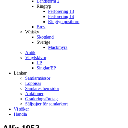
Landstorm 2
Ringtyp
Perforering 13
Perforering 14
Ringtyp posthorn
Brev
Whisky
Skottland
Sverige
Mackmyra
Antik
Vinylskivor
LP
Singlar/EP
Länkar
Samlarmässor
Loppisar
Samlares hemsidor
Auktioner
Graderingsföretag
Säljsajter för samlarkort
Vi söker
Handla