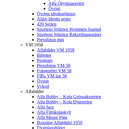
Alfa Olympiaserien
Övrigt
Övriga idrottsstjärnor
Äldre Idrotts serier
420 Serien
Sportens Stjärnor Hemmets Journal
Sportens Stjärnor Rekordmagasinet
Pressfoton mm
VM 1958
Alfabilder VM 1958
Biljetter
Program
Pressfoton VM 58
Fotografier VM 58
FIBs VM lag 58
Övrigt
Vykort
Alfabilder
Alfa Bobby – Kola Grönsaksserien
Alfa Bobby – Kola Djurserien
Alfa Jazz
Alfa Filmkolaskylt
Alfa Musse Pigg
Boxning Alfabilder 1959
Flygplansbilder