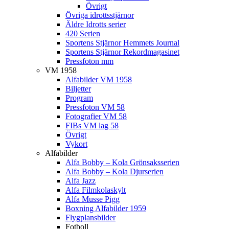
Övrigt
Övriga idrottsstjärnor
Äldre Idrotts serier
420 Serien
Sportens Stjärnor Hemmets Journal
Sportens Stjärnor Rekordmagasinet
Pressfoton mm
VM 1958
Alfabilder VM 1958
Biljetter
Program
Pressfoton VM 58
Fotografier VM 58
FIBs VM lag 58
Övrigt
Vykort
Alfabilder
Alfa Bobby – Kola Grönsaksserien
Alfa Bobby – Kola Djurserien
Alfa Jazz
Alfa Filmkolaskylt
Alfa Musse Pigg
Boxning Alfabilder 1959
Flygplansbilder
Fotboll