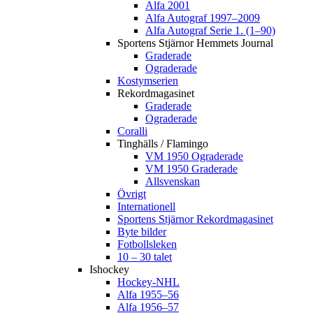
Alfa 2001
Alfa Autograf 1997–2009
Alfa Autograf Serie 1. (1–90)
Sportens Stjärnor Hemmets Journal
Graderade
Ograderade
Kostymserien
Rekordmagasinet
Graderade
Ograderade
Coralli
Tinghälls / Flamingo
VM 1950 Ograderade
VM 1950 Graderade
Allsvenskan
Övrigt
Internationell
Sportens Stjärnor Rekordmagasinet
Byte bilder
Fotbollsleken
10 – 30 talet
Ishockey
Hockey-NHL
Alfa 1955–56
Alfa 1956–57