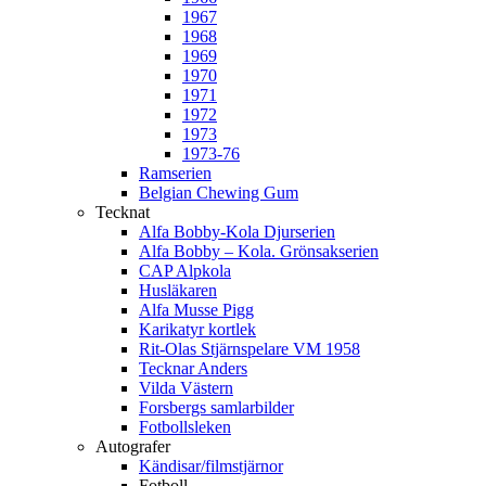
1967
1968
1969
1970
1971
1972
1973
1973-76
Ramserien
Belgian Chewing Gum
Tecknat
Alfa Bobby-Kola Djurserien
Alfa Bobby – Kola. Grönsakserien
CAP Alpkola
Husläkaren
Alfa Musse Pigg
Karikatyr kortlek
Rit-Olas Stjärnspelare VM 1958
Tecknar Anders
Vilda Västern
Forsbergs samlarbilder
Fotbollsleken
Autografer
Kändisar/filmstjärnor
Fotboll