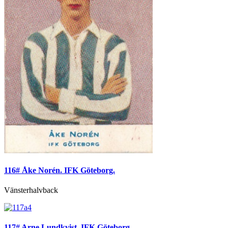
116# Åke Norén. IFK Göteborg.
Vänsterhalvback
117# Arne Lundkvist. IFK Göteborg.