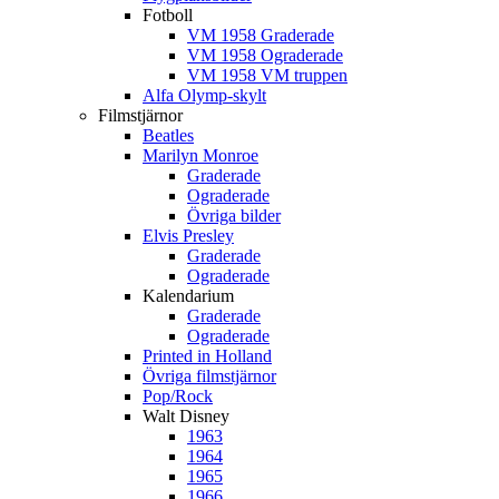
Fotboll
VM 1958 Graderade
VM 1958 Ograderade
VM 1958 VM truppen
Alfa Olymp-skylt
Filmstjärnor
Beatles
Marilyn Monroe
Graderade
Ograderade
Övriga bilder
Elvis Presley
Graderade
Ograderade
Kalendarium
Graderade
Ograderade
Printed in Holland
Övriga filmstjärnor
Pop/Rock
Walt Disney
1963
1964
1965
1966