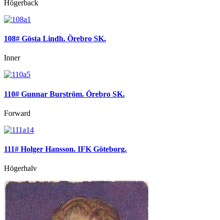
Högerback
108# Gösta Lindh. Örebro SK.
Inner
110# Gunnar Burström. Örebro SK.
Forward
111# Holger Hansson. IFK Göteborg.
Högerhalv