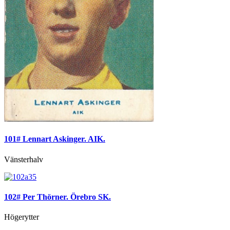
101# Lennart Askinger. AIK.
Vänsterhalv
102# Per Thörner. Örebro SK.
Högerytter