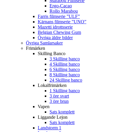
Marabou Filmserie
Ergo-Cacao
Rollo Marabou
Farris filmserie ”ULF”
Kärnans filmserie ”UNO”
Mazetti idrottsserie
Belgian Chewing Gum
Övriga äldre bilder
Övriga Samlarsaker
Frimärken
Skilling Banco
3 Skilling banco
4 Skilling banco
6 Skilling banco
8 Skilling banco
24 Skilling banco
Lokalfrimärken
1 Skilling banco
3 öre svart
3 öre brun
Vapen
Sats komplett
Liggande Lejon
Sats komplett
Landstorm 1