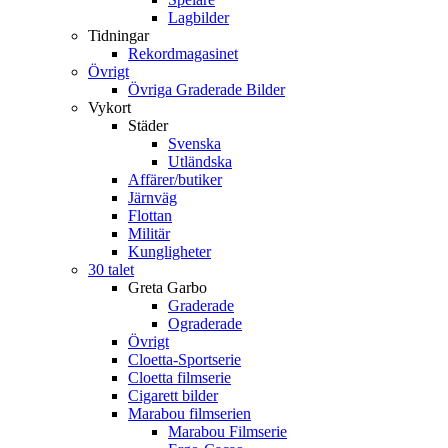
Lagbilder
Tidningar
Rekordmagasinet
Övrigt
Övriga Graderade Bilder
Vykort
Städer
Svenska
Utländska
Affärer/butiker
Järnväg
Flottan
Militär
Kungligheter
30 talet
Greta Garbo
Graderade
Ograderade
Övrigt
Cloetta-Sportserie
Cloetta filmserie
Cigarett bilder
Marabou filmserien
Marabou Filmserie