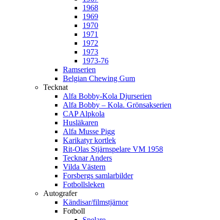
1968
1969
1970
1971
1972
1973
1973-76
Ramserien
Belgian Chewing Gum
Tecknat
Alfa Bobby-Kola Djurserien
Alfa Bobby – Kola. Grönsakserien
CAP Alpkola
Husläkaren
Alfa Musse Pigg
Karikatyr kortlek
Rit-Olas Stjärnspelare VM 1958
Tecknar Anders
Vilda Västern
Forsbergs samlarbilder
Fotbollsleken
Autografer
Kändisar/filmstjärnor
Fotboll
Spelare